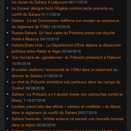
les dunes du Sahara à Laâyoune
08/11/2018
Le Conseil désigne texto l’Algérie comme partie prenante au
conflit du Sahara
01/11/2018
Sahara : La 4è Commission réaffirme son soutien au processus
de règlement de l’ONU
18/10/2018
Russie-Sahara: Un haut cadre du Polisario prend une douche
froide à Moscou
04/10/2018
Sahara-Etats-Unis : Le Département d’Etat déplore le désaccord
politique entre Rabat et Alger
20/09/2018
Une trentaine de «gendarmes» du Polisario protestent à Rabouni
10/09/2018
Bruxelles réaffirme l’exclusivité de l’ONU dans le traitement du
dossier du Sahara
31/08/2018
Le chef du Polisario embobine ses partisans dans les camps de
Tindouf
08/08/2018
Sahara : Le Polisario a-t-il épuisé toutes ses cartouches contre le
Maroc ?
19/07/2018
Londres prend note des efforts « sérieux et crédibles » du Maroc
dans le règlement du conflit du Sahara
05/07/2018
Sahara marocain : Köhler entame ce samedi une nouvelle tournée
dans la région
22/06/2018
Sahara: La commission européenne donne raison au Maroc au