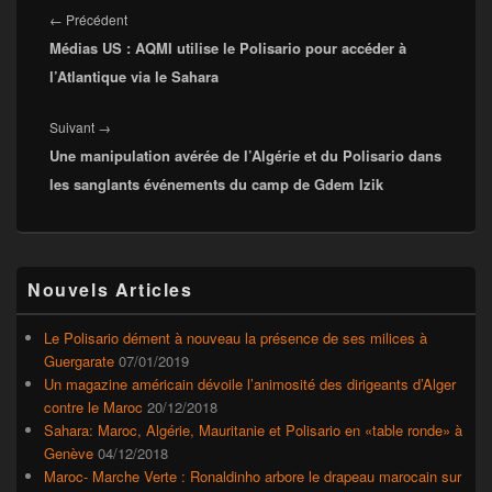
de
Article
←
Précédent
l’article
Médias US : AQMI utilise le Polisario pour accéder à
précédent :
l’Atlantique via le Sahara
Article
Suivant
→
Une manipulation avérée de l’Algérie et du Polisario dans
suivant :
les sanglants événements du camp de Gdem Izik
Zone
Nouvels Articles
principale
de
widget
Le Polisario dément à nouveau la présence de ses milices à
pour
Guergarate
07/01/2019
la
Un magazine américain dévoile l’animosité des dirigeants d’Alger
barre
contre le Maroc
20/12/2018
latérale
Sahara: Maroc, Algérie, Mauritanie et Polisario en «table ronde» à
Genève
04/12/2018
Maroc- Marche Verte : Ronaldinho arbore le drapeau marocain sur