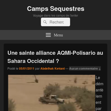
Camps Sequestres
Voyage dans les camps de l'enfer
Recherche :
Rechercher
Menu
Une sainte alliance AQMI-Polisario au
Sahara Occidental ?
Posté le
05/01/2011
par
Abdelhak Kettani
—
Aucun commentaire ↓
Le
dém
antè
lem
ent
par