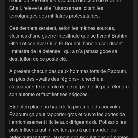
moins de 200 éléments sous la direction de Brahim
Ghali, relève le site Futurosahara, citant les
témoignages des militaires protestataires.
Ces derniers seraient, selon les mêmes sources,
victimes d’une guerre intestinale que se livrent Brahim
Ghali et son rival Ould El Bouhal, l’ancien soi-disant
«ministre de la défense» qui a n’a jamais gobé sa
destitution de ce poste clé.
A présent chacun des deux hommes forts de Rabouni,
en plus des «walis des régions», cherche à
s’accaparer le contrôle de ce corps d’élite pour étendre
son autorité et fructifier ses négoces.
Etre bien placé au haut de la pyramide du pouvoir à
Rabouni ça peut rapporter gros et ouvre les portes de
l’enrichissement illicite aux dirigeants du Polisario les
plus influents qui n’hésitent pas à quémander les
aides humanitaires, au nom des populations démunies