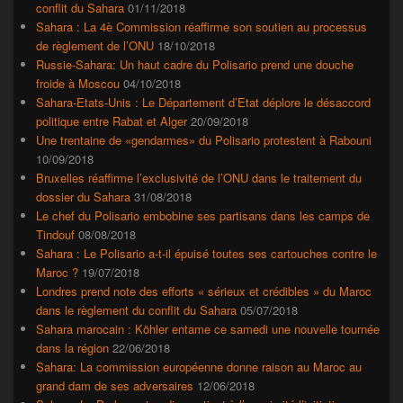
conflit du Sahara
01/11/2018
Sahara : La 4è Commission réaffirme son soutien au processus
de règlement de l’ONU
18/10/2018
Russie-Sahara: Un haut cadre du Polisario prend une douche
froide à Moscou
04/10/2018
Sahara-Etats-Unis : Le Département d’Etat déplore le désaccord
politique entre Rabat et Alger
20/09/2018
Une trentaine de «gendarmes» du Polisario protestent à Rabouni
10/09/2018
Bruxelles réaffirme l’exclusivité de l’ONU dans le traitement du
dossier du Sahara
31/08/2018
Le chef du Polisario embobine ses partisans dans les camps de
Tindouf
08/08/2018
Sahara : Le Polisario a-t-il épuisé toutes ses cartouches contre le
Maroc ?
19/07/2018
Londres prend note des efforts « sérieux et crédibles » du Maroc
dans le règlement du conflit du Sahara
05/07/2018
Sahara marocain : Köhler entame ce samedi une nouvelle tournée
dans la région
22/06/2018
Sahara: La commission européenne donne raison au Maroc au
grand dam de ses adversaires
12/06/2018