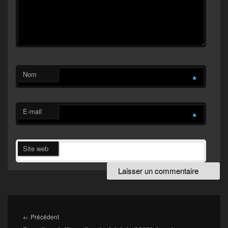
Nom
*
E-mail
*
Site web
Navigation
de
Article
←
Précédent
l’article