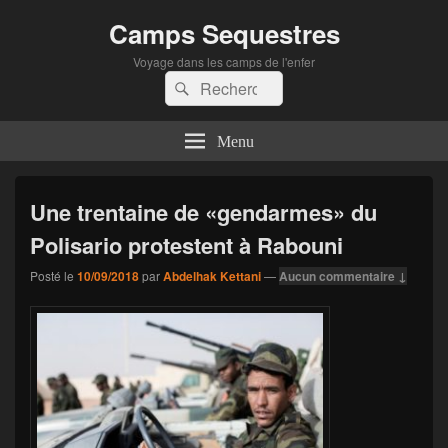
Camps Sequestres
Voyage dans les camps de l'enfer
Recherche :
Rechercher
Menu
Une trentaine de «gendarmes» du
Polisario protestent à Rabouni
Posté le
10/09/2018
par
Abdelhak Kettani
—
Aucun commentaire ↓