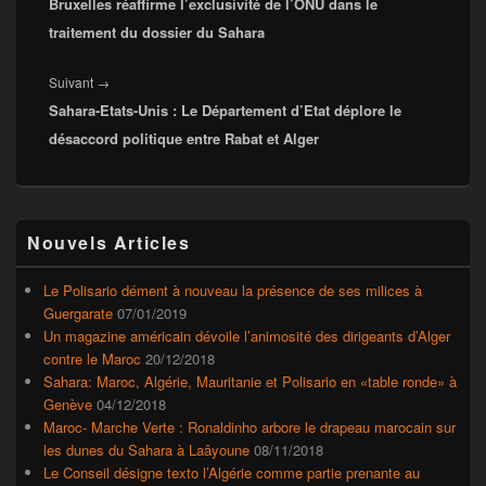
Bruxelles réaffirme l’exclusivité de l’ONU dans le
précédent :
traitement du dossier du Sahara
Article
Suivant
→
Sahara-Etats-Unis : Le Département d’Etat déplore le
suivant :
désaccord politique entre Rabat et Alger
Zone
Nouvels Articles
principale
de
widget
Le Polisario dément à nouveau la présence de ses milices à
pour
Guergarate
07/01/2019
la
Un magazine américain dévoile l’animosité des dirigeants d’Alger
barre
contre le Maroc
20/12/2018
latérale
Sahara: Maroc, Algérie, Mauritanie et Polisario en «table ronde» à
Genève
04/12/2018
Maroc- Marche Verte : Ronaldinho arbore le drapeau marocain sur
les dunes du Sahara à Laâyoune
08/11/2018
Le Conseil désigne texto l’Algérie comme partie prenante au