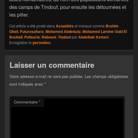
des camps de Tindouf, pour ensuite les détournées et
les piller.
Cet article a été posté dans
Actualités
et marqué comme
Brahim
Ghali
,
Futurosahara
,
Mohamed Abdelaziz
,
Mohamed Lamine Ould El
Bouhali
,
Polisario
,
Rabouni
,
Tindouf
par
Abdelhak Kettani
.
Enregistrer le
permalien
.
Laisser un commentaire
Votre adresse e-mail ne sera pas publiée.
Les champs obligatoires
sont indiqués avec
*
Commentaire
*