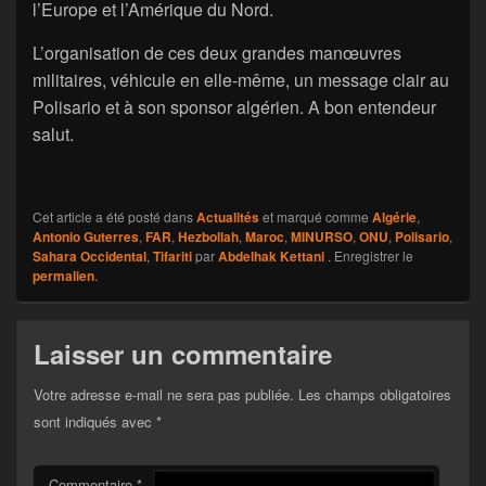
l’Europe et l’Amérique du Nord.
L’organisation de ces deux grandes manœuvres
militaires, véhicule en elle-même, un message clair au
Polisario et à son sponsor algérien. A bon entendeur
salut.
Cet article a été posté dans
Actualités
et marqué comme
Algérie
,
Antonio Guterres
,
FAR
,
Hezbollah
,
Maroc
,
MINURSO
,
ONU
,
Polisario
,
Sahara Occidental
,
Tifariti
par
Abdelhak Kettani
. Enregistrer le
permalien
.
Laisser un commentaire
Votre adresse e-mail ne sera pas publiée.
Les champs obligatoires
sont indiqués avec
*
Commentaire
*