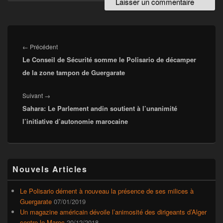
Navigation
de
Article
←
Précédent
l’article
Le Conseil de Sécurité somme le Polisario de décamper
précédent :
de la zone tampon de Guergarate
Article
Suivant
→
Sahara: Le Parlement andin soutient à l’unanimité
suivant :
l’initiative d’autonomie marocaine
Zone
Nouvels Articles
principale
de
widget
Le Polisario dément à nouveau la présence de ses milices à
pour
Guergarate
07/01/2019
la
Un magazine américain dévoile l’animosité des dirigeants d’Alger
barre
contre le Maroc
20/12/2018