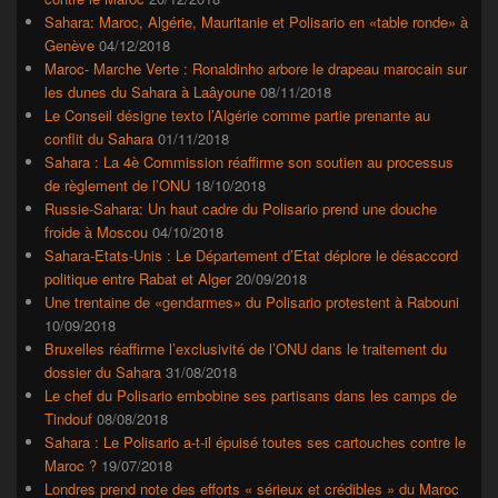
latérale
Sahara: Maroc, Algérie, Mauritanie et Polisario en «table ronde» à
Genève
04/12/2018
Maroc- Marche Verte : Ronaldinho arbore le drapeau marocain sur
les dunes du Sahara à Laâyoune
08/11/2018
Le Conseil désigne texto l’Algérie comme partie prenante au
conflit du Sahara
01/11/2018
Sahara : La 4è Commission réaffirme son soutien au processus
de règlement de l’ONU
18/10/2018
Russie-Sahara: Un haut cadre du Polisario prend une douche
froide à Moscou
04/10/2018
Sahara-Etats-Unis : Le Département d’Etat déplore le désaccord
politique entre Rabat et Alger
20/09/2018
Une trentaine de «gendarmes» du Polisario protestent à Rabouni
10/09/2018
Bruxelles réaffirme l’exclusivité de l’ONU dans le traitement du
dossier du Sahara
31/08/2018
Le chef du Polisario embobine ses partisans dans les camps de
Tindouf
08/08/2018
Sahara : Le Polisario a-t-il épuisé toutes ses cartouches contre le
Maroc ?
19/07/2018
Londres prend note des efforts « sérieux et crédibles » du Maroc