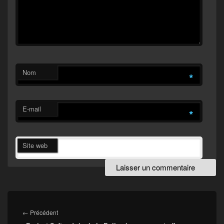
Nom
*
E-mail
*
Site web
Navigation
de
Article
←
Précédent
l’article