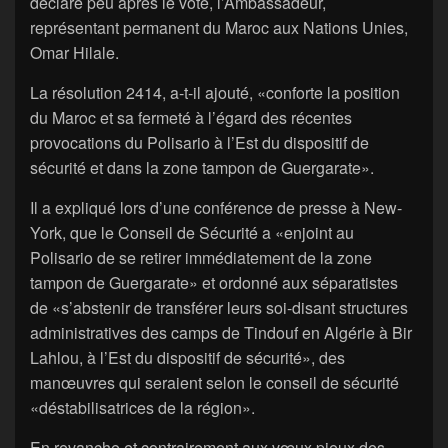
déclaré peu après le vote, l’Ambassadeur,
représentant permanent du Maroc aux Nations Unies,
Omar Hilale.
La résolution 2414, a-t-il ajouté, «conforte la position
du Maroc et sa fermeté à l’égard des récentes
provocations du Polisario à l’Est du dispositif de
sécurité et dans la zone tampon de Guergarate».
Il a expliqué lors d’une conférence de presse à New-
York, que le Conseil de Sécurité a «enjoint au
Polisario de se retirer immédiatement de la zone
tampon de Guergarate» et ordonné aux séparatistes
de «s’abstenir de transférer leurs soi-disant structures
administratives des camps de Tindouf en Algérie à Bir
Lahlou, à l’Est du dispositif de sécurité», des
manœuvres qui seraient selon le conseil de sécurité
«déstabilisatrices de la région».
En revanche et contrairement aux vœux pieux des