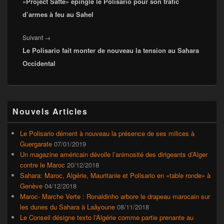
«Project Safte» épingle le Polisario pour son trafic
précédent :
d’armes à feu au Sahel
Article
Suivant
→
Le Polisario fait monter de nouveau la tension au Sahara
suivant :
Occidental
Zone
Nouvels Articles
principale
de
widget
Le Polisario dément à nouveau la présence de ses milices à
pour
Guergarate
07/01/2019
la
Un magazine américain dévoile l’animosité des dirigeants d’Alger
barre
contre le Maroc
20/12/2018
latérale
Sahara: Maroc, Algérie, Mauritanie et Polisario en «table ronde» à
Genève
04/12/2018
Maroc- Marche Verte : Ronaldinho arbore le drapeau marocain sur
les dunes du Sahara à Laâyoune
08/11/2018
Le Conseil désigne texto l’Algérie comme partie prenante au