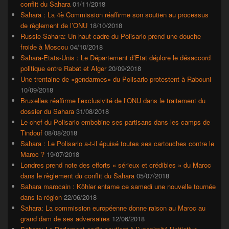
conflit du Sahara
01/11/2018
Sahara : La 4è Commission réaffirme son soutien au processus
de règlement de l’ONU
18/10/2018
Russie-Sahara: Un haut cadre du Polisario prend une douche
froide à Moscou
04/10/2018
Sahara-Etats-Unis : Le Département d’Etat déplore le désaccord
politique entre Rabat et Alger
20/09/2018
Une trentaine de «gendarmes» du Polisario protestent à Rabouni
10/09/2018
Bruxelles réaffirme l’exclusivité de l’ONU dans le traitement du
dossier du Sahara
31/08/2018
Le chef du Polisario embobine ses partisans dans les camps de
Tindouf
08/08/2018
Sahara : Le Polisario a-t-il épuisé toutes ses cartouches contre le
Maroc ?
19/07/2018
Londres prend note des efforts « sérieux et crédibles » du Maroc
dans le règlement du conflit du Sahara
05/07/2018
Sahara marocain : Köhler entame ce samedi une nouvelle tournée
dans la région
22/06/2018
Sahara: La commission européenne donne raison au Maroc au
grand dam de ses adversaires
12/06/2018