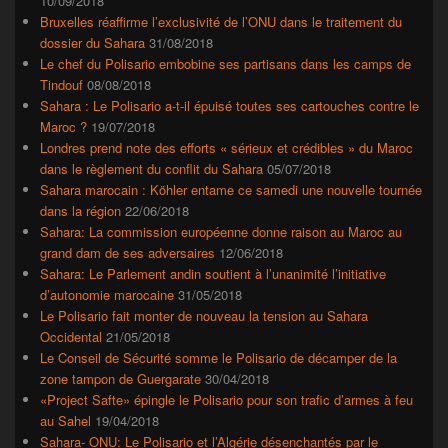
10/09/2018
Bruxelles réaffirme l’exclusivité de l’ONU dans le traitement du
dossier du Sahara
31/08/2018
Le chef du Polisario embobine ses partisans dans les camps de
Tindouf
08/08/2018
Sahara : Le Polisario a-t-il épuisé toutes ses cartouches contre le
Maroc ?
19/07/2018
Londres prend note des efforts « sérieux et crédibles » du Maroc
dans le règlement du conflit du Sahara
05/07/2018
Sahara marocain : Köhler entame ce samedi une nouvelle tournée
dans la région
22/06/2018
Sahara: La commission européenne donne raison au Maroc au
grand dam de ses adversaires
12/06/2018
Sahara: Le Parlement andin soutient à l’unanimité l’initiative
d’autonomie marocaine
31/05/2018
Le Polisario fait monter de nouveau la tension au Sahara
Occidental
21/05/2018
Le Conseil de Sécurité somme le Polisario de décamper de la
zone tampon de Guergarate
30/04/2018
«Project Safte» épingle le Polisario pour son trafic d’armes à feu
au Sahel
19/04/2018
Sahara- ONU: Le Polisario et l’Algérie désenchantés par le