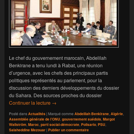
Le chef du gouvernement marocain, Abdelilah
Benkirane a tenu lundi à Rabat, une réunion
d’urgence, avec les chefs des principaux partis
politiques représentés au parlement, pour la
discussion des derniers développements du dossier
du Sahara. Des sources proches du dossier
Maroc : Large mobilisation contre le pr
Continuer la lecture
→
Posté dans
Actualités
|
Marqué comme
Abdelilah Benkirane
,
Algérie
,
Assemblée générale de l’ONU
,
gouvernement suédois
,
Margot
Wallström
,
Maroc
,
parti social-démocrate
,
Polisario
,
PSU
,
Salaheddine Mezouar
|
Publier un commentaire