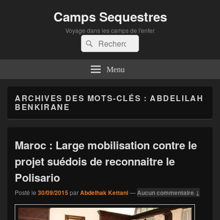
Camps Sequestres
Voyage dans les camps de l'enfer
Recherche :
Rechercher
Menu
ARCHIVES DES MOTS-CLÉS :
ABDELILAH
BENKIRANE
Maroc : Large mobilisation contre le
projet suédois de reconnaitre le
Polisario
Posté le
30/09/2015
par
Abdelhak Kettani
—
Aucun commentaire ↓