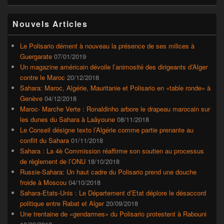
Zone
Nouvels Articles
principale
de
widget
Le Polisario dément à nouveau la présence de ses milices à
pour
Guergarate
07/01/2019
la
Un magazine américain dévoile l’animosité des dirigeants d’Alger
barre
contre le Maroc
20/12/2018
latérale
Sahara: Maroc, Algérie, Mauritanie et Polisario en «table ronde» à
Genève
04/12/2018
Maroc- Marche Verte : Ronaldinho arbore le drapeau marocain sur
les dunes du Sahara à Laâyoune
08/11/2018
Le Conseil désigne texto l’Algérie comme partie prenante au
conflit du Sahara
01/11/2018
Sahara : La 4è Commission réaffirme son soutien au processus
de règlement de l’ONU
18/10/2018
Russie-Sahara: Un haut cadre du Polisario prend une douche
froide à Moscou
04/10/2018
Sahara-Etats-Unis : Le Département d’Etat déplore le désaccord
politique entre Rabat et Alger
20/09/2018
Une trentaine de «gendarmes» du Polisario protestent à Rabouni