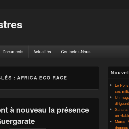
tres
Documents
Actualités
Contactez-Nous
Zone
Nouvel
principale
CLÉS :
AFRICA ECO RACE
de
widget
Le Polis
pour
ses mili
la
Un magaz
barre
dirigean
latérale
ent à nouveau la présence
Sahara: 
en «tab
Guergarate
Maroc- M
drapeau