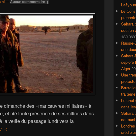
ani
—
Aucun commentaire ↓
Laâyoun
Le Conse
prenante
Sahara 
soutien
18/10/2
Russie-S
une dou
Sahara-E
déplore 
Alger
20
Une tren
proteste
Bruxelle
traiteme
Le chef 
 ce dimanche des «manœuvres militaires» à
dans le
se, et nié toute présence de ses milices dans
Sahara :
cartouch
 la veille du passage lundi vers la
Londres 
Le Polisario dément à nouveau la présence de ses milices à 
re
→
crédible