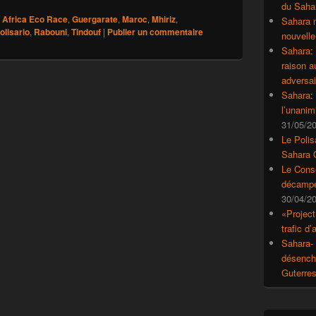
du Saha
Africa Eco Race
,
Guergarate
,
Maroc
,
Mhiriz
,
Sahara 
olisario
,
Rabouni
,
Tindouf
|
Publier un commentaire
nouvelle
Sahara:
raison 
adversai
Sahara: 
l’unanim
31/05/2
Le Polis
Sahara 
Le Conse
décampe
30/04/2
«Project
trafic d
Sahara- 
désencha
Guterre