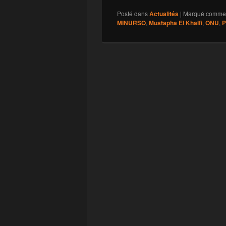
Posté dans
Actualités
|
Marqué comme
MINURSO
,
Mustapha El Khalfi
,
ONU
,
P