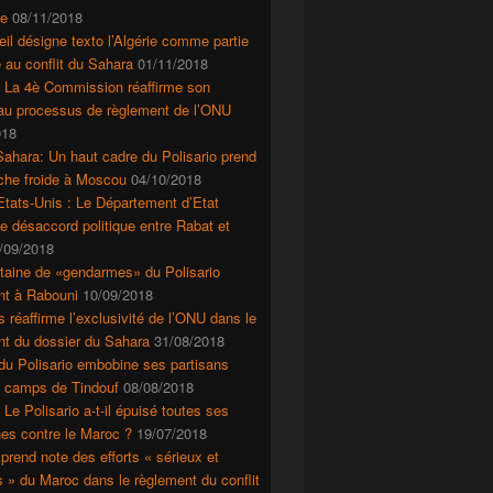
e
08/11/2018
il désigne texto l’Algérie comme partie
 au conflit du Sahara
01/11/2018
: La 4è Commission réaffirme son
 au processus de règlement de l’ONU
018
ahara: Un haut cadre du Polisario prend
che froide à Moscou
04/10/2018
tats-Unis : Le Département d’Etat
le désaccord politique entre Rabat et
/09/2018
taine de «gendarmes» du Polisario
nt à Rabouni
10/09/2018
s réaffirme l’exclusivité de l’ONU dans le
nt du dossier du Sahara
31/08/2018
du Polisario embobine ses partisans
s camps de Tindouf
08/08/2018
 Le Polisario a-t-il épuisé toutes ses
es contre le Maroc ?
19/07/2018
prend note des efforts « sérieux et
Guergarate
s » du Maroc dans le règlement du conflit