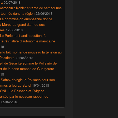
ra
05/07/2018
marocain : Köhler entame ce samedi une
 tournée dans la région
22/06/2018
 La commission européenne donne
au Maroc au grand dam de ses
res
12/06/2018
Le Parlement andin soutient à
ité l’initiative d’autonomie marocaine
018
ario fait monter de nouveau la tension au
Occidental
21/05/2018
il de Sécurité somme le Polisario de
r de la zone tampon de Guergarate
018
 Safte» épingle le Polisario pour son
’armes à feu au Sahel
19/04/2018
ONU: Le Polisario et l’Algérie
ntés par le nouveau rapport de
s
05/04/2018