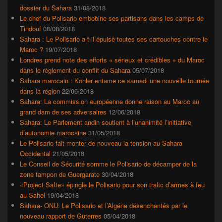
dossier du Sahara
31/08/2018
Le chef du Polisario embobine ses partisans dans les camps de
Tindouf
08/08/2018
Sahara : Le Polisario a-t-il épuisé toutes ses cartouches contre le
Maroc ?
19/07/2018
Londres prend note des efforts « sérieux et crédibles » du Maroc
dans le règlement du conflit du Sahara
05/07/2018
Sahara marocain : Köhler entame ce samedi une nouvelle tournée
dans la région
22/06/2018
Sahara: La commission européenne donne raison au Maroc au
grand dam de ses adversaires
12/06/2018
Sahara: Le Parlement andin soutient à l’unanimité l’initiative
d’autonomie marocaine
31/05/2018
Le Polisario fait monter de nouveau la tension au Sahara
Occidental
21/05/2018
Le Conseil de Sécurité somme le Polisario de décamper de la
zone tampon de Guergarate
30/04/2018
«Project Safte» épingle le Polisario pour son trafic d’armes à feu
au Sahel
19/04/2018
Sahara- ONU: Le Polisario et l’Algérie désenchantés par le
nouveau rapport de Guterres
05/04/2018