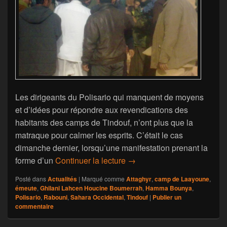
Les dirigeants du Polisario qui manquent de moyens
et d’idées pour répondre aux revendications des
habitants des camps de Tindouf, n’ont plus que la
matraque pour calmer les esprits. C’était le cas
dimanche dernier, lorsqu’une manifestation prenant la
Tindouf: Comment les milic
forme d’un
Continuer la lecture
→
Posté dans
Actualités
|
Marqué comme
Attaghyr
,
camp de Laayoune
,
émeute
,
Ghilani Lahcen Houcine Boumerrah
,
Hamma Bounya
,
Polisario
,
Rabouni
,
Sahara Occidental
,
Tindouf
|
Publier un
commentaire