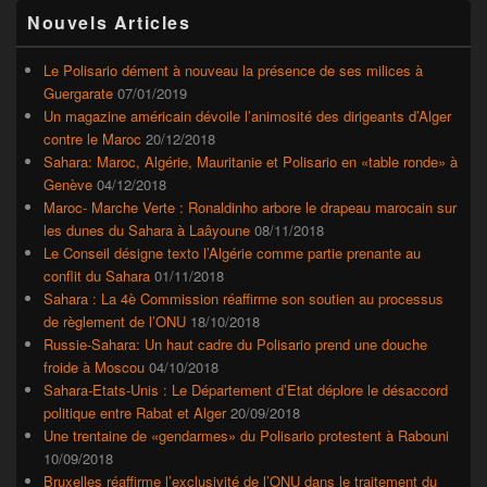
Zone
Nouvels Articles
principale
de
widget
Le Polisario dément à nouveau la présence de ses milices à
pour
Guergarate
07/01/2019
la
Un magazine américain dévoile l’animosité des dirigeants d’Alger
barre
contre le Maroc
20/12/2018
latérale
Sahara: Maroc, Algérie, Mauritanie et Polisario en «table ronde» à
Genève
04/12/2018
Maroc- Marche Verte : Ronaldinho arbore le drapeau marocain sur
les dunes du Sahara à Laâyoune
08/11/2018
Le Conseil désigne texto l’Algérie comme partie prenante au
conflit du Sahara
01/11/2018
Sahara : La 4è Commission réaffirme son soutien au processus
de règlement de l’ONU
18/10/2018
Russie-Sahara: Un haut cadre du Polisario prend une douche
froide à Moscou
04/10/2018
Sahara-Etats-Unis : Le Département d’Etat déplore le désaccord
politique entre Rabat et Alger
20/09/2018
Une trentaine de «gendarmes» du Polisario protestent à Rabouni
10/09/2018
Bruxelles réaffirme l’exclusivité de l’ONU dans le traitement du