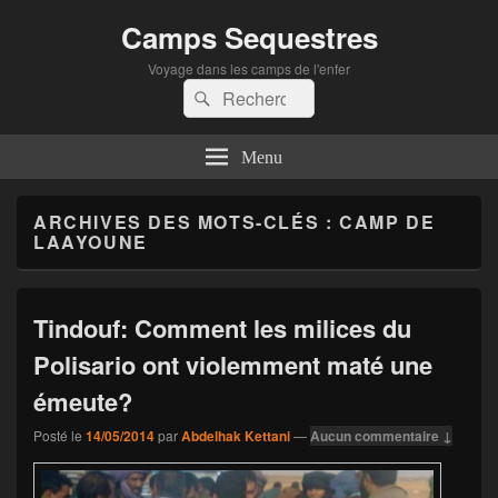
Camps Sequestres
Voyage dans les camps de l'enfer
Recherche :
Rechercher
Menu
ARCHIVES DES MOTS-CLÉS :
CAMP DE
LAAYOUNE
Tindouf: Comment les milices du
Polisario ont violemment maté une
émeute?
Posté le
14/05/2014
par
Abdelhak Kettani
—
Aucun commentaire ↓