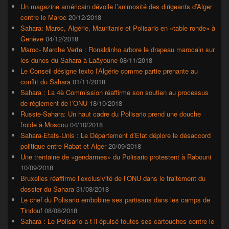
la
Un magazine américain dévoile l’animosité des dirigeants d’Alger
barre
contre le Maroc
20/12/2018
latérale
Sahara: Maroc, Algérie, Mauritanie et Polisario en «table ronde» à
Genève
04/12/2018
Maroc- Marche Verte : Ronaldinho arbore le drapeau marocain sur
les dunes du Sahara à Laâyoune
08/11/2018
Le Conseil désigne texto l’Algérie comme partie prenante au
conflit du Sahara
01/11/2018
Sahara : La 4è Commission réaffirme son soutien au processus
de règlement de l’ONU
18/10/2018
Russie-Sahara: Un haut cadre du Polisario prend une douche
froide à Moscou
04/10/2018
Sahara-Etats-Unis : Le Département d’Etat déplore le désaccord
politique entre Rabat et Alger
20/09/2018
Une trentaine de «gendarmes» du Polisario protestent à Rabouni
10/09/2018
Bruxelles réaffirme l’exclusivité de l’ONU dans le traitement du
dossier du Sahara
31/08/2018
Le chef du Polisario embobine ses partisans dans les camps de
Tindouf
08/08/2018
Sahara : Le Polisario a-t-il épuisé toutes ses cartouches contre le