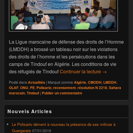
La Ligue marocaine de défense des droits de l’Homme
(LMDDH) a brossé un tableau noir sur les violations
des droits de l’homme et les persécutions dans les
camps de Tindouf en Algérie. Les conditions de vie
La LMDDH fust
des réfugiés de Tindouf
Continuer la lecture
→
Posté dans
Actualités
|
Marqué comme
Algérie
,
CMODH
,
LMDDH
,
OLAF
,
ONU
,
PE
,
Polisario
,
recensement
,
résolution N 2218
,
Sahara
marocain
,
Tindouf
|
Publier un commentaire
Zone
Nouvels Articles
principale
de
widget
Le Polisario dément à nouveau la présence de ses milices à
pour
Guergarate
07/01/2019