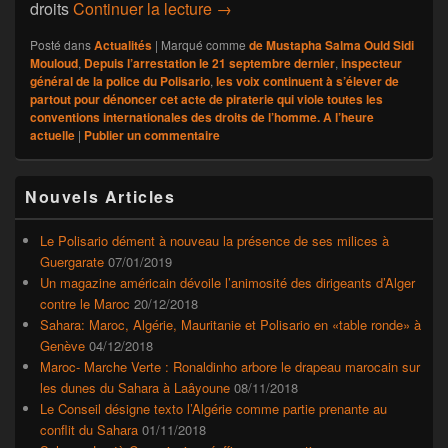
France : la Commission des AE a
droits
Continuer la lecture
→
Posté dans
Actualités
|
Marqué comme
de Mustapha Salma Ould Sidi
Mouloud
,
Depuis l’arrestation le 21 septembre dernier
,
inspecteur
général de la police du Polisario
,
les voix continuent à s’élever de
partout pour dénoncer cet acte de piraterie qui viole toutes les
conventions internationales des droits de l’homme. A l’heure
actuelle
|
Publier un commentaire
Zone
Nouvels Articles
principale
de
widget
Le Polisario dément à nouveau la présence de ses milices à
pour
Guergarate
07/01/2019
la
Un magazine américain dévoile l’animosité des dirigeants d’Alger
barre
contre le Maroc
20/12/2018
latérale
Sahara: Maroc, Algérie, Mauritanie et Polisario en «table ronde» à
Genève
04/12/2018
Maroc- Marche Verte : Ronaldinho arbore le drapeau marocain sur
les dunes du Sahara à Laâyoune
08/11/2018
Le Conseil désigne texto l’Algérie comme partie prenante au
conflit du Sahara
01/11/2018