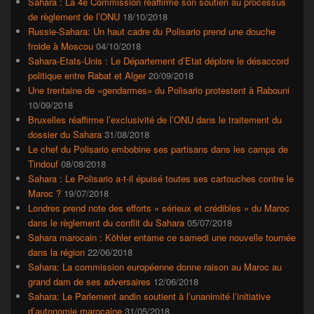
Sahara : La 4è Commission réaffirme son soutien au processus
de règlement de l’ONU
18/10/2018
Russie-Sahara: Un haut cadre du Polisario prend une douche
froide à Moscou
04/10/2018
Sahara-Etats-Unis : Le Département d’Etat déplore le désaccord
politique entre Rabat et Alger
20/09/2018
Une trentaine de «gendarmes» du Polisario protestent à Rabouni
10/09/2018
Bruxelles réaffirme l’exclusivité de l’ONU dans le traitement du
dossier du Sahara
31/08/2018
Le chef du Polisario embobine ses partisans dans les camps de
Tindouf
08/08/2018
Sahara : Le Polisario a-t-il épuisé toutes ses cartouches contre le
Maroc ?
19/07/2018
Londres prend note des efforts « sérieux et crédibles » du Maroc
dans le règlement du conflit du Sahara
05/07/2018
Sahara marocain : Köhler entame ce samedi une nouvelle tournée
dans la région
22/06/2018
Sahara: La commission européenne donne raison au Maroc au
grand dam de ses adversaires
12/06/2018
Sahara: Le Parlement andin soutient à l’unanimité l’initiative
d’autonomie marocaine
31/05/2018