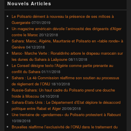
Nouvels Articles
principale
de
widget
Le Polisario dément à nouveau la présence de ses milices à
pour
Guergarate
07/01/2019
la
Un magazine américain dévoile l’animosité des dirigeants d’Alger
barre
contre le Maroc
20/12/2018
latérale
Sahara: Maroc, Algérie, Mauritanie et Polisario en «table ronde» à
Genève
04/12/2018
Maroc- Marche Verte : Ronaldinho arbore le drapeau marocain sur
les dunes du Sahara à Laâyoune
08/11/2018
Le Conseil désigne texto l’Algérie comme partie prenante au
conflit du Sahara
01/11/2018
Sahara : La 4è Commission réaffirme son soutien au processus
de règlement de l’ONU
18/10/2018
Russie-Sahara: Un haut cadre du Polisario prend une douche
froide à Moscou
04/10/2018
Sahara-Etats-Unis : Le Département d’Etat déplore le désaccord
politique entre Rabat et Alger
20/09/2018
Une trentaine de «gendarmes» du Polisario protestent à Rabouni
10/09/2018
Bruxelles réaffirme l’exclusivité de l’ONU dans le traitement du