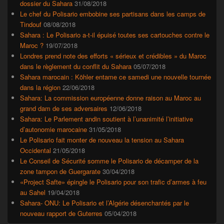
dossier du Sahara
31/08/2018
Le chef du Polisario embobine ses partisans dans les camps de
Tindouf
08/08/2018
Sahara : Le Polisario a-t-il épuisé toutes ses cartouches contre le
Maroc ?
19/07/2018
Londres prend note des efforts « sérieux et crédibles » du Maroc
dans le règlement du conflit du Sahara
05/07/2018
Sahara marocain : Köhler entame ce samedi une nouvelle tournée
dans la région
22/06/2018
Sahara: La commission européenne donne raison au Maroc au
grand dam de ses adversaires
12/06/2018
Sahara: Le Parlement andin soutient à l’unanimité l’initiative
d’autonomie marocaine
31/05/2018
Le Polisario fait monter de nouveau la tension au Sahara
Occidental
21/05/2018
Le Conseil de Sécurité somme le Polisario de décamper de la
zone tampon de Guergarate
30/04/2018
«Project Safte» épingle le Polisario pour son trafic d’armes à feu
au Sahel
19/04/2018
Sahara- ONU: Le Polisario et l’Algérie désenchantés par le
nouveau rapport de Guterres
05/04/2018