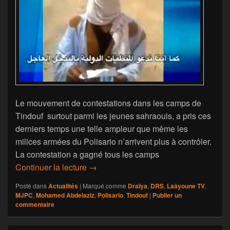
Le mouvement de contestations dans les camps de
Tindouf surtout parmi les jeunes sahraouis, a pris ces
derniers temps une telle ampleur que même les
milices armées du Polisario n’arrivent plus à contrôler.
La contestation a gagné tous les camps
Camps de Tindouf: Mohamed Abdelazi
Continuer la lecture
→
Posté dans
Actualités
|
Marqué comme
Draïya
,
DRS
,
Laâyoune TV
,
MJPC
,
Mohamed Abdelaziz
,
Polisario
,
Tindouf
|
Publier un
commentaire
Zone