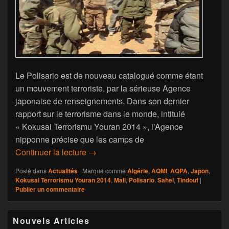
Le Polisario est de nouveau catalogué comme étant
un mouvement terroriste, par la sérieuse Agence
japonaise de renseignements. Dans son dernier
rapport sur le terrorisme dans le monde, intitulé
« Kokusai Terrorismu Youran 2014 », l’Agence
nipponne précise que les camps de
Japon/Tindouf : Le Polisario classé mo
Continuer la lecture
→
Posté dans
Actualités
|
Marqué comme
Algérie
,
AQMI
,
AQPA
,
Japon
,
Kokusai Terrorismu Youran 2014
,
Mali
,
Polisario
,
Sahel
,
Tindouf
|
Publier un commentaire
Zone
Nouvels Articles
principale