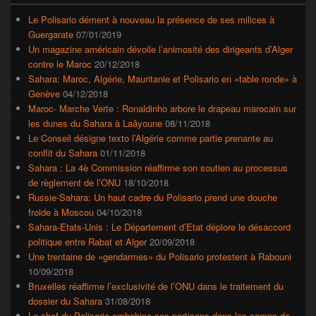
de
widget
Le Polisario dément à nouveau la présence de ses milices à
pour
Guergarate
07/01/2019
la
Un magazine américain dévoile l’animosité des dirigeants d’Alger
barre
contre le Maroc
20/12/2018
latérale
Sahara: Maroc, Algérie, Mauritanie et Polisario en «table ronde» à
Genève
04/12/2018
Maroc- Marche Verte : Ronaldinho arbore le drapeau marocain sur
les dunes du Sahara à Laâyoune
08/11/2018
Le Conseil désigne texto l’Algérie comme partie prenante au
conflit du Sahara
01/11/2018
Sahara : La 4è Commission réaffirme son soutien au processus
de règlement de l’ONU
18/10/2018
Russie-Sahara: Un haut cadre du Polisario prend une douche
froide à Moscou
04/10/2018
Sahara-Etats-Unis : Le Département d’Etat déplore le désaccord
politique entre Rabat et Alger
20/09/2018
Une trentaine de «gendarmes» du Polisario protestent à Rabouni
10/09/2018
Bruxelles réaffirme l’exclusivité de l’ONU dans le traitement du
dossier du Sahara
31/08/2018
Le chef du Polisario embobine ses partisans dans les camps de