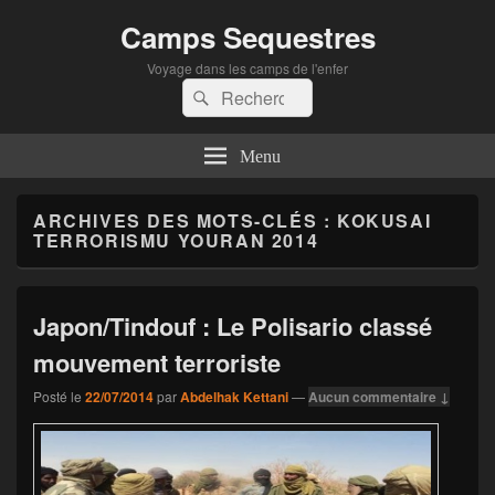
Camps Sequestres
Voyage dans les camps de l'enfer
Recherche :
Rechercher
Menu
ARCHIVES DES MOTS-CLÉS :
KOKUSAI
TERRORISMU YOURAN 2014
Japon/Tindouf : Le Polisario classé
mouvement terroriste
Posté le
22/07/2014
par
Abdelhak Kettani
—
Aucun commentaire ↓