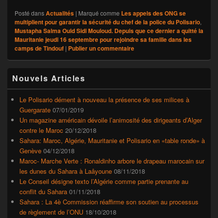
Posté dans
Actualités
|
Marqué comme
Les appels des ONG se
multiplient pour garantir la sécurité du chef de la police du Polisario
,
Mustapha Salma Ould Sidi Mouloud. Depuis que ce dernier a quitté la
Mauritanie jeudi 16 septembre pour rejoindre sa famille dans les
camps de Tindouf
|
Publier un commentaire
Zone
Nouvels Articles
principale
de
widget
Le Polisario dément à nouveau la présence de ses milices à
pour
Guergarate
07/01/2019
la
Un magazine américain dévoile l’animosité des dirigeants d’Alger
barre
contre le Maroc
20/12/2018
latérale
Sahara: Maroc, Algérie, Mauritanie et Polisario en «table ronde» à
Genève
04/12/2018
Maroc- Marche Verte : Ronaldinho arbore le drapeau marocain sur
les dunes du Sahara à Laâyoune
08/11/2018
Le Conseil désigne texto l’Algérie comme partie prenante au
conflit du Sahara
01/11/2018
Sahara : La 4è Commission réaffirme son soutien au processus
de règlement de l’ONU
18/10/2018