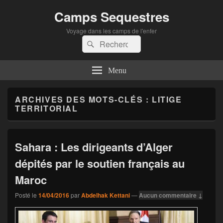
Camps Sequestres
Voyage dans les camps de l'enfer
Recherche :
Rechercher
Menu
ARCHIVES DES MOTS-CLÉS :
LITIGE
TERRITORIAL
Sahara : Les dirigeants d’Alger
dépités par le soutien français au
Maroc
Posté le
14/04/2016
par
Abdelhak Kettani
—
Aucun commentaire ↓