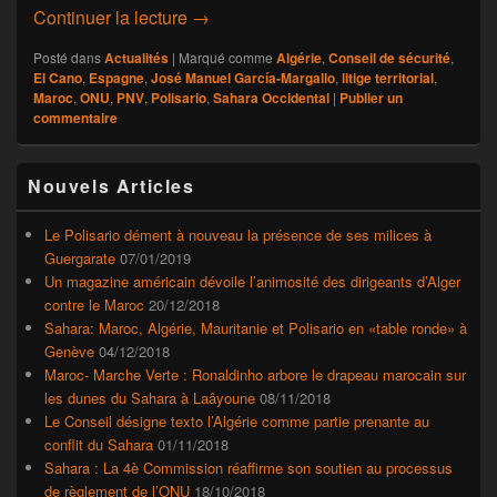
Sahara: L’Espagne rassure le Maroc av
Continuer la lecture
→
Posté dans
Actualités
|
Marqué comme
Algérie
,
Conseil de sécurité
,
El Cano
,
Espagne
,
José Manuel García-Margallo
,
litige territorial
,
Maroc
,
ONU
,
PNV
,
Polisario
,
Sahara Occidental
|
Publier un
commentaire
Zone
Nouvels Articles
principale
de
widget
Le Polisario dément à nouveau la présence de ses milices à
pour
Guergarate
07/01/2019
la
Un magazine américain dévoile l’animosité des dirigeants d’Alger
barre
contre le Maroc
20/12/2018
latérale
Sahara: Maroc, Algérie, Mauritanie et Polisario en «table ronde» à
Genève
04/12/2018
Maroc- Marche Verte : Ronaldinho arbore le drapeau marocain sur
les dunes du Sahara à Laâyoune
08/11/2018
Le Conseil désigne texto l’Algérie comme partie prenante au
conflit du Sahara
01/11/2018
Sahara : La 4è Commission réaffirme son soutien au processus
de règlement de l’ONU
18/10/2018