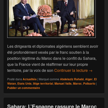
Les dirigeants et diplomates algériens semblent avoir
été profondément vexés par le franc soutien à la
position légitime du Maroc dans le conflit du Sahara,
que la France vient de réaffirmer sur leur propre
Sahara : Le
territoire, par la voix de son
Continuer la lecture
→
Posté dans
Actualités
|
Marqué comme
Abdelaziz Rahabi
,
Alger
,
El
Watan
,
Etats Unis
,
litige territorial
,
Manuel Valls
,
Maroc
,
Polisario
|
Publier un commentaire
Sahara: L’Espagne rassure le Maroc