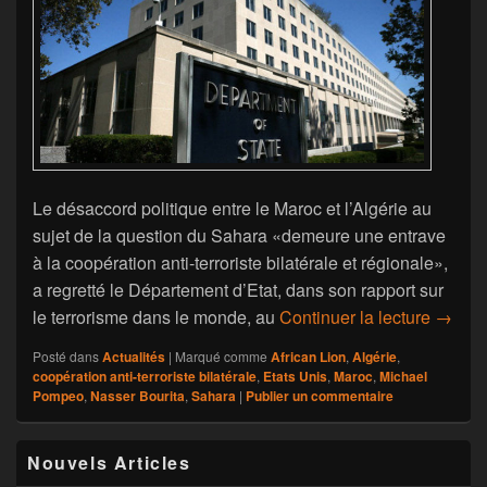
Le désaccord politique entre le Maroc et l’Algérie au
sujet de la question du Sahara «demeure une entrave
à la coopération anti-terroriste bilatérale et régionale»,
a regretté le Département d’Etat, dans son rapport sur
Sahara
le terrorisme dans le monde, au
Continuer la lecture
→
Posté dans
Actualités
|
Marqué comme
African Lion
,
Algérie
,
coopération anti-terroriste bilatérale
,
Etats Unis
,
Maroc
,
Michael
Pompeo
,
Nasser Bourita
,
Sahara
|
Publier un commentaire
Zone
Nouvels Articles
principale