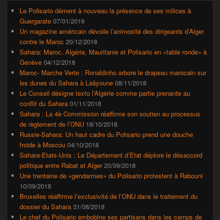
de
widget
Le Polisario dément à nouveau la présence de ses milices à
pour
Guergarate
07/01/2019
la
Un magazine américain dévoile l’animosité des dirigeants d’Alger
barre
contre le Maroc
20/12/2018
latérale
Sahara: Maroc, Algérie, Mauritanie et Polisario en «table ronde» à
Genève
04/12/2018
Maroc- Marche Verte : Ronaldinho arbore le drapeau marocain sur
les dunes du Sahara à Laâyoune
08/11/2018
Le Conseil désigne texto l’Algérie comme partie prenante au
conflit du Sahara
01/11/2018
Sahara : La 4è Commission réaffirme son soutien au processus
de règlement de l’ONU
18/10/2018
Russie-Sahara: Un haut cadre du Polisario prend une douche
froide à Moscou
04/10/2018
Sahara-Etats-Unis : Le Département d’Etat déplore le désaccord
politique entre Rabat et Alger
20/09/2018
Une trentaine de «gendarmes» du Polisario protestent à Rabouni
10/09/2018
Bruxelles réaffirme l’exclusivité de l’ONU dans le traitement du
dossier du Sahara
31/08/2018
Le chef du Polisario embobine ses partisans dans les camps de