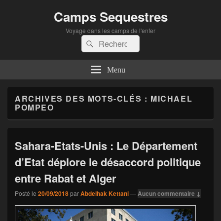
Camps Sequestres
Voyage dans les camps de l'enfer
Recherche :
Rechercher
Menu
ARCHIVES DES MOTS-CLÉS :
MICHAEL
POMPEO
Sahara-Etats-Unis : Le Département
d’Etat déplore le désaccord politique
entre Rabat et Alger
Posté le
20/09/2018
par
Abdelhak Kettani
—
Aucun commentaire ↓