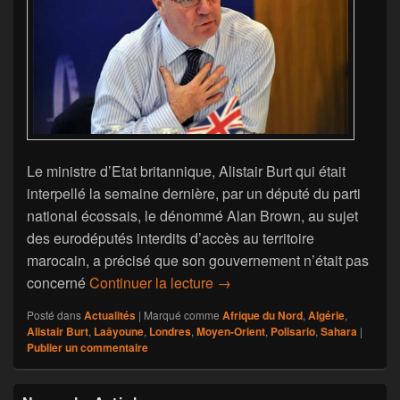
Le ministre d’Etat britannique, Alistair Burt qui était
interpellé la semaine dernière, par un député du parti
national écossais, le dénommé Alan Brown, au sujet
des eurodéputés interdits d’accès au territoire
marocain, a précisé que son gouvernement n’était pas
Sahara: Londres ignore une p
concerné
Continuer la lecture
→
Posté dans
Actualités
|
Marqué comme
Afrique du Nord
,
Algérie
,
Alistair Burt
,
Laâyoune
,
Londres
,
Moyen-Orient
,
Polisario
,
Sahara
|
Publier un commentaire
Zone