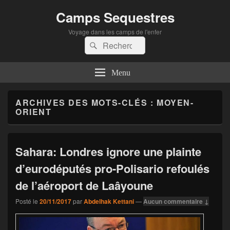
Camps Sequestres
Voyage dans les camps de l'enfer
Recherche :
Rechercher
Menu
ARCHIVES DES MOTS-CLÉS :
MOYEN-
ORIENT
Sahara: Londres ignore une plainte
d’eurodéputés pro-Polisario refoulés
de l’aéroport de Laâyoune
Posté le
20/11/2017
par
Abdelhak Kettani
—
Aucun commentaire ↓