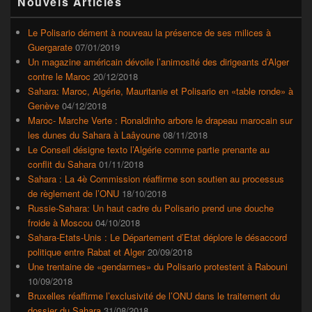
Nouvels Articles
principale
de
widget
Le Polisario dément à nouveau la présence de ses milices à
pour
Guergarate
07/01/2019
la
Un magazine américain dévoile l’animosité des dirigeants d’Alger
barre
contre le Maroc
20/12/2018
latérale
Sahara: Maroc, Algérie, Mauritanie et Polisario en «table ronde» à
Genève
04/12/2018
Maroc- Marche Verte : Ronaldinho arbore le drapeau marocain sur
les dunes du Sahara à Laâyoune
08/11/2018
Le Conseil désigne texto l’Algérie comme partie prenante au
conflit du Sahara
01/11/2018
Sahara : La 4è Commission réaffirme son soutien au processus
de règlement de l’ONU
18/10/2018
Russie-Sahara: Un haut cadre du Polisario prend une douche
froide à Moscou
04/10/2018
Sahara-Etats-Unis : Le Département d’Etat déplore le désaccord
politique entre Rabat et Alger
20/09/2018
Une trentaine de «gendarmes» du Polisario protestent à Rabouni
10/09/2018
Bruxelles réaffirme l’exclusivité de l’ONU dans le traitement du
dossier du Sahara
31/08/2018