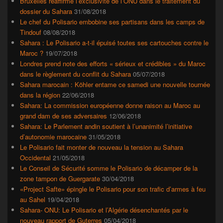
Bruxelles réaffirme l’exclusivité de l’ONU dans le traitement du
dossier du Sahara
31/08/2018
Le chef du Polisario embobine ses partisans dans les camps de
Tindouf
08/08/2018
Sahara : Le Polisario a-t-il épuisé toutes ses cartouches contre le
Maroc ?
19/07/2018
Londres prend note des efforts « sérieux et crédibles » du Maroc
dans le règlement du conflit du Sahara
05/07/2018
Sahara marocain : Köhler entame ce samedi une nouvelle tournée
dans la région
22/06/2018
Sahara: La commission européenne donne raison au Maroc au
grand dam de ses adversaires
12/06/2018
Sahara: Le Parlement andin soutient à l’unanimité l’initiative
d’autonomie marocaine
31/05/2018
Le Polisario fait monter de nouveau la tension au Sahara
Occidental
21/05/2018
Le Conseil de Sécurité somme le Polisario de décamper de la
zone tampon de Guergarate
30/04/2018
«Project Safte» épingle le Polisario pour son trafic d’armes à feu
au Sahel
19/04/2018
Sahara- ONU: Le Polisario et l’Algérie désenchantés par le
nouveau rapport de Guterres
05/04/2018