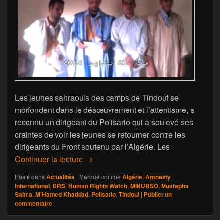
Les jeunes sahraouis des camps de Tindouf se
morfondent dans le désœuvrement et l’attentisme, a
reconnu un dirigeant du Polisario qui a soulevé ses
craintes de voir les jeunes se retourner contre les
dirigeants du Front soutenu par l’Algérie. Les
Le Polisario avoue craindre le mécont
Continuer la lecture
→
Posté dans
Actualités
|
Marqué comme
Algérie
,
Amnesty
International
,
DRS
,
Human Rights Watch
,
MINURSO
,
Mustapha
Salma
,
M’Hamed Khaddad
,
Polisario
,
Tindouf
|
Publier un
commentaire