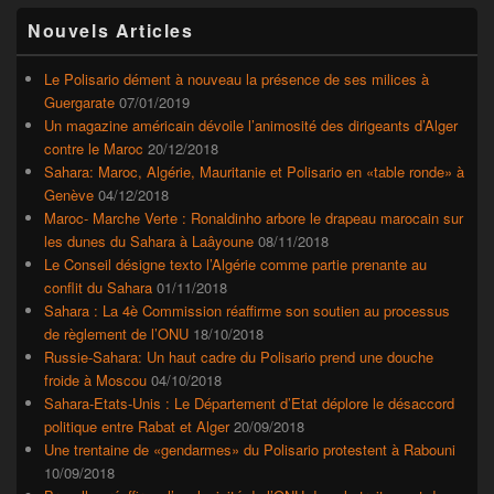
Zone
Nouvels Articles
principale
de
widget
Le Polisario dément à nouveau la présence de ses milices à
pour
Guergarate
07/01/2019
la
Un magazine américain dévoile l’animosité des dirigeants d’Alger
barre
contre le Maroc
20/12/2018
latérale
Sahara: Maroc, Algérie, Mauritanie et Polisario en «table ronde» à
Genève
04/12/2018
Maroc- Marche Verte : Ronaldinho arbore le drapeau marocain sur
les dunes du Sahara à Laâyoune
08/11/2018
Le Conseil désigne texto l’Algérie comme partie prenante au
conflit du Sahara
01/11/2018
Sahara : La 4è Commission réaffirme son soutien au processus
de règlement de l’ONU
18/10/2018
Russie-Sahara: Un haut cadre du Polisario prend une douche
froide à Moscou
04/10/2018
Sahara-Etats-Unis : Le Département d’Etat déplore le désaccord
politique entre Rabat et Alger
20/09/2018
Une trentaine de «gendarmes» du Polisario protestent à Rabouni
10/09/2018