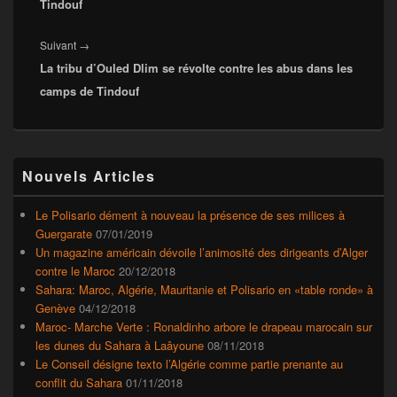
Tindouf
Article
Suivant
→
La tribu d’Ouled Dlim se révolte contre les abus dans les
suivant :
camps de Tindouf
Zone
Nouvels Articles
principale
de
widget
Le Polisario dément à nouveau la présence de ses milices à
pour
Guergarate
07/01/2019
la
Un magazine américain dévoile l’animosité des dirigeants d’Alger
barre
contre le Maroc
20/12/2018
latérale
Sahara: Maroc, Algérie, Mauritanie et Polisario en «table ronde» à
Genève
04/12/2018
Maroc- Marche Verte : Ronaldinho arbore le drapeau marocain sur
les dunes du Sahara à Laâyoune
08/11/2018
Le Conseil désigne texto l’Algérie comme partie prenante au
conflit du Sahara
01/11/2018