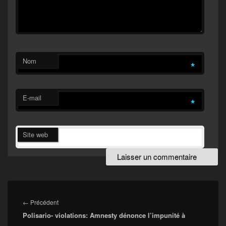
Nom
*
E-mail
*
Site web
Navigation
de
Article
←
Précédent
l’article
Polisario- violations: Amnesty dénonce l’impunité à
précédent :