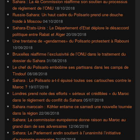
Sahara : La 4è Commission réaffirme son soutien au processus
de règlement de l’ONU
18/10/2018
Russie-Sahara: Un haut cadre du Polisario prend une douche
froide à Moscou
04/10/2018
Sahara-Etats-Unis : Le Département d’Etat déplore le désaccord
politique entre Rabat et Alger
20/09/2018
Une trentaine de «gendarmes» du Polisario protestent à Rabouni
10/09/2018
Bruxelles réaffirme l’exclusivité de l’ONU dans le traitement du
dossier du Sahara
31/08/2018
Le chef du Polisario embobine ses partisans dans les camps de
Tindouf
08/08/2018
Sahara : Le Polisario a-t-il épuisé toutes ses cartouches contre le
Maroc ?
19/07/2018
Londres prend note des efforts « sérieux et crédibles » du Maroc
dans le règlement du conflit du Sahara
05/07/2018
Sahara marocain : Köhler entame ce samedi une nouvelle tournée
dans la région
22/06/2018
Sahara: La commission européenne donne raison au Maroc au
grand dam de ses adversaires
12/06/2018
Sahara: Le Parlement andin soutient à l’unanimité l’initiative
d’autonomie marocaine
31/05/2018