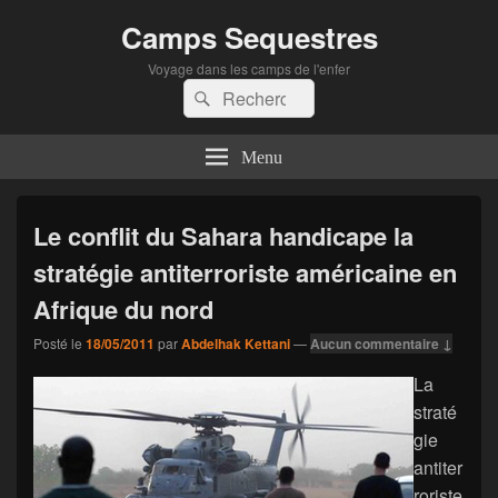
Camps Sequestres
Voyage dans les camps de l'enfer
Recherche :
Rechercher
Menu
Le conflit du Sahara handicape la
stratégie antiterroriste américaine en
Afrique du nord
Posté le
18/05/2011
par
Abdelhak Kettani
—
Aucun commentaire ↓
La
straté
gie
antiter
roriste