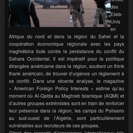
des
Etats-
Unis
en
Afrique du nord et dans la région du Sahel et la
coopération économique régionale avec les pays
maghrébins bute contre la persistance du conflit du
Sahara Occidental. Il est impératif pour la politique
étrangère américaine dans la région, soutient un think
thank américain, de trouver d’urgence un règlement à
ce conflit. Dans une récente analyse, le magazine
« American Foreign Policy Interests » estime qu’au
moment où Al-Qaïda au Maghreb Islamique (AQMI) et
d’autres groupes extrémistes sont en train de renforcer
leur présence dans la région, les camps du Polisario
au sud-ouest de l’Algérie, sont particulièrement
vulnérables aux recruteurs de ces groupes.
Citant des rapports d’organismes internationaux tels