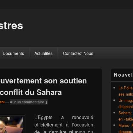
tres
Documents
Actualités
Contactez-Nous
Zone
Nouvel
principale
 ouvertement son soutien
de
widget
Le Polis
conflit du Sahara
pour
ses mili
la
Un magaz
ani
—
Aucun commentaire ↓
barre
dirigean
latérale
Sahara: 
L’Egypte a renouvelé
en «tab
officiellement à l’occasion
Maroc- M
de la dernière réunion du
drapeau