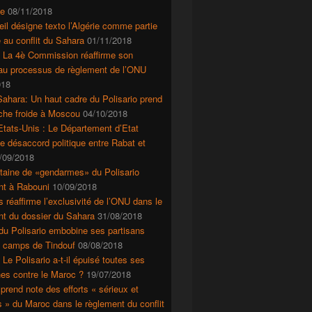
e
08/11/2018
il désigne texto l’Algérie comme partie
 au conflit du Sahara
01/11/2018
: La 4è Commission réaffirme son
 au processus de règlement de l’ONU
018
ahara: Un haut cadre du Polisario prend
che froide à Moscou
04/10/2018
tats-Unis : Le Département d’Etat
le désaccord politique entre Rabat et
/09/2018
taine de «gendarmes» du Polisario
nt à Rabouni
10/09/2018
s réaffirme l’exclusivité de l’ONU dans le
nt du dossier du Sahara
31/08/2018
du Polisario embobine ses partisans
s camps de Tindouf
08/08/2018
 Le Polisario a-t-il épuisé toutes ses
es contre le Maroc ?
19/07/2018
prend note des efforts « sérieux et
s » du Maroc dans le règlement du conflit