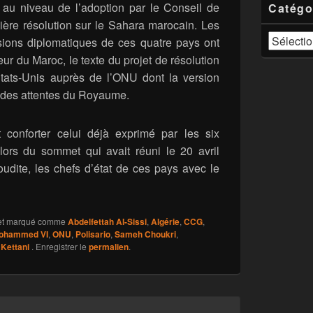
 au niveau de l’adoption par le Conseil de
Catégo
ière résolution sur le Sahara marocain. Les
Catégories
sions diplomatiques de ces quatre pays ont
eur du Maroc, le texte du projet de résolution
tats-Unis auprès de l’ONU dont la version
ur des attentes du Royaume.
 conforter celui déjà exprimé par les six
ors du sommet qui avait réuni le 20 avril
udite, les chefs d’état de ces pays avec le
t marqué comme
Abdelfettah Al-Sissi
,
Algérie
,
CCG
,
ohammed VI
,
ONU
,
Polisario
,
Sameh Choukri
,
Kettani
. Enregistrer le
permalien
.