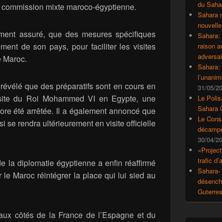
du Saha
e commission mixte maroco-égyptienne.
Sahara 
nouvelle
ement assuré, que des mesures spécifiques
Sahara:
ment de son pays, pour faciliter les visites
raison 
adversai
e Maroc.
Sahara: 
l’unanim
révélé que des préparatifs sont en cours en
31/05/2
visite du Roi Mohammed VI en Egypte, une
Le Polis
Sahara 
core été arrêtée. Il a également annoncé que
Le Conse
i se rendra ultérieurement en visite officielle
décampe
30/04/2
«Project
trafic d
e la diplomatie égyptienne a enfin réaffirmé
Sahara- 
 le Maroc réintégrer la place qui lui sied au
désencha
Guterre
 aux côtés de la France de l’Espagne et du