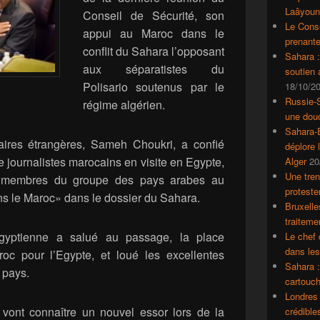
Laâyoun
Conseil de Sécurité, son
Le Conse
appui au Maroc dans le
prenante
conflit du Sahara l’opposant
Sahara 
aux séparatistes du
soutien
Polisario soutenus par le
18/10/2
Russie-S
régime algérien.
une dou
Sahara-E
aires étrangères, Sameh Choukri, a confié
déplore 
 journalistes marocains en visite en Egypte,
Alger
20
Une tren
s membres du groupe des pays arabes au
proteste
ns le Maroc» dans le dossier du Sahara.
Bruxelle
traiteme
gyptienne a salué au passage, la place
Le chef 
dans le
roc pour l’Egypte, et loué les excellentes
Sahara :
 pays.
cartouch
Londres 
é, vont connaître un nouvel essor lors de la
crédible