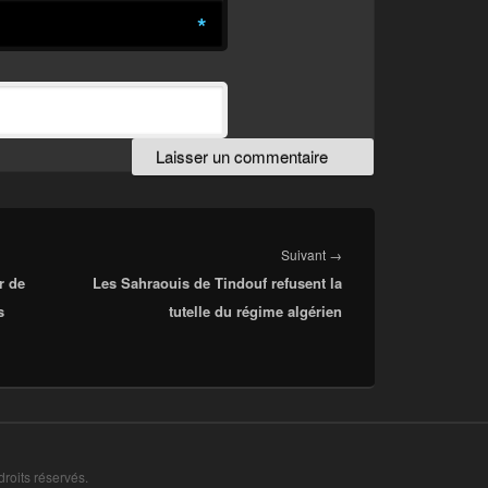
*
Article
Suivant
→
r de
Les Sahraouis de Tindouf refusent la
suivant :
s
tutelle du régime algérien
droits réservés.