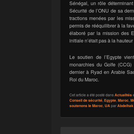
Sénégal, un rôle déterminant
Sécurité de l’ONU de sa dern
tractions menées par les mis
permis de rééquilibrer à la fav
élaboré par la mission des E
initiale n’était pas à la haute
Le soutien de l’Egypte vient
monarchies du Golfe (CCG) l
dernier à Ryad en Arabie Sao
Roi du Maroc.
Cet article a été posté dans
Actualités
e
Conseil de sécurité
,
Egypte
,
Maroc
,
M
soutenons le Maroc
,
UA
par
Abdelhak 