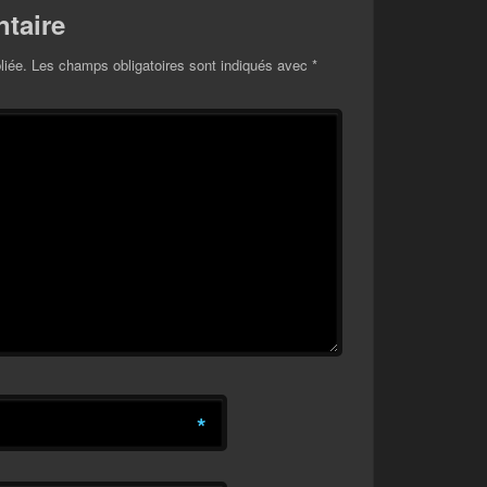
taire
liée.
Les champs obligatoires sont indiqués avec
*
*