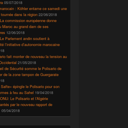
ra
05/07/2018
marocain : Köhler entame ce samedi une
 tournée dans la région
22/06/2018
 La commission européenne donne
au Maroc au grand dam de ses
res
12/06/2018
Le Parlement andin soutient à
ité l’initiative d’autonomie marocaine
018
ario fait monter de nouveau la tension au
Occidental
21/05/2018
il de Sécurité somme le Polisario de
r de la zone tampon de Guergarate
018
 Safte» épingle le Polisario pour son
’armes à feu au Sahel
19/04/2018
ONU: Le Polisario et l’Algérie
ntés par le nouveau rapport de
s
05/04/2018