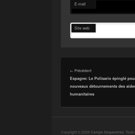
E-mail
Site web
Navigation
de
Article
←
Précédent
l’article
Espagne: Le Polisario épinglé pou
précédent :
nouveaux détournements des aide
humanitaires
Copyright © 2026
Camps Sequestres
. Tous 