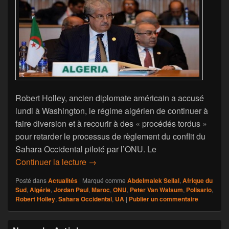
Robert Holley, ancien diplomate américain a accusé
lundi à Washington, le régime algérien de continuer à
faire diversion et à recourir à des « procédés tordus »
pour retarder le processus de règlement du conflit du
Sahara Occidental piloté par l’ONU. Le
Sahara Occidental: Des experts améric
Continuer la lecture
→
Posté dans
Actualités
|
Marqué comme
Abdelmalek Sellal
,
Afrique du
Sud
,
Algérie
,
Jordan Paul
,
Maroc
,
ONU
,
Peter Van Walsum
,
Polisario
,
Robert Holley
,
Sahara Occidental
,
UA
|
Publier un commentaire
Zone