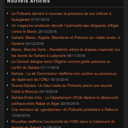
Nouvels Articles
principale
de
widget
Le Polisario dément à nouveau la présence de ses milices à
pour
Guergarate
07/01/2019
la
Un magazine américain dévoile l’animosité des dirigeants d’Alger
barre
contre le Maroc
20/12/2018
latérale
Sahara: Maroc, Algérie, Mauritanie et Polisario en «table ronde» à
Genève
04/12/2018
Maroc- Marche Verte : Ronaldinho arbore le drapeau marocain sur
les dunes du Sahara à Laâyoune
08/11/2018
Le Conseil désigne texto l’Algérie comme partie prenante au
conflit du Sahara
01/11/2018
Sahara : La 4è Commission réaffirme son soutien au processus
de règlement de l’ONU
18/10/2018
Russie-Sahara: Un haut cadre du Polisario prend une douche
froide à Moscou
04/10/2018
Sahara-Etats-Unis : Le Département d’Etat déplore le désaccord
politique entre Rabat et Alger
20/09/2018
Une trentaine de «gendarmes» du Polisario protestent à Rabouni
10/09/2018
Bruxelles réaffirme l’exclusivité de l’ONU dans le traitement du
dossier du Sahara
31/08/2018