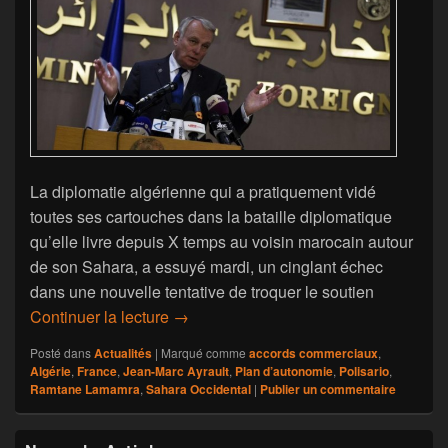
La diplomatie algérienne qui a pratiquement vidé
toutes ses cartouches dans la bataille diplomatique
qu’elle livre depuis X temps au voisin marocain autour
de son Sahara, a essuyé mardi, un cinglant échec
dans une nouvelle tentative de troquer le soutien
Cinglant échec de l’Algérie de soustrai
Continuer la lecture
→
Posté dans
Actualités
|
Marqué comme
accords commerciaux
,
Algérie
,
France
,
Jean-Marc Ayrault
,
Plan d’autonomie
,
Polisario
,
Ramtane Lamamra
,
Sahara Occidental
|
Publier un commentaire
Zone