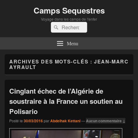
Camps Sequestres
Voyage dans les camps de l'enfer
Recherche :
Rechercher
Menu
ARCHIVES DES MOTS-CLÉS :
JEAN-MARC
AYRAULT
Cinglant échec de l’Algérie de
soustraire à la France un soutien au
Polisario
Posté le
30/03/2016
par
Abdelhak Kettani
—
Aucun commentaire ↓