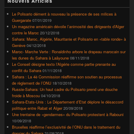
Nouvels Articles
principale
de
widget
Le Polisario dément à nouveau la présence de ses milices à
pour
Guergarate
07/01/2019
la
Un magazine américain dévoile l’animosité des dirigeants d’Alger
barre
contre le Maroc
20/12/2018
latérale
Sahara: Maroc, Algérie, Mauritanie et Polisario en «table ronde» à
Genève
04/12/2018
Maroc- Marche Verte : Ronaldinho arbore le drapeau marocain sur
les dunes du Sahara à Laâyoune
08/11/2018
Le Conseil désigne texto l’Algérie comme partie prenante au
conflit du Sahara
01/11/2018
Sahara : La 4è Commission réaffirme son soutien au processus
de règlement de l’ONU
18/10/2018
Russie-Sahara: Un haut cadre du Polisario prend une douche
froide à Moscou
04/10/2018
Sahara-Etats-Unis : Le Département d’Etat déplore le désaccord
politique entre Rabat et Alger
20/09/2018
Une trentaine de «gendarmes» du Polisario protestent à Rabouni
10/09/2018
Bruxelles réaffirme l’exclusivité de l’ONU dans le traitement du
dossier du Sahara
31/08/2018