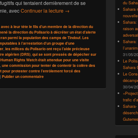
ugitifs qui tentaient dernièrement de se
du Saha
Sahara 
Tindouf : La colère monte d’un cr
anie, avec
Continuer la lecture
→
nouvelle
Sahara:
avec à leur tête le fils d’un membre de la direction du
raison 
ené la direction du Polisario à décréter un état d’alerte
adversai
cran parmi la population des camps de Tindouf. Les
Sahara: 
mputables à l’arrestation d’un groupe d’une
l’unanim
der
,
les milices du Polisario ont reçu l’aide précieuse
re algérien (DRS)
,
qui se sont pressés de dépêcher sur
31/05/2
 Human Rights Watch était attendue pour une visite
Le Polis
,
une commission pour tenter de contenir la colère des
Sahara 
t pour protester contre l’enrôlement forcé des
Le Conse
|
Publier un commentaire
décampe
30/04/2
«Project
trafic d
Sahara- 
désencha
Guterre