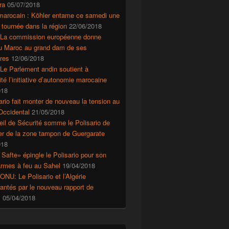
ra
05/07/2018
marocain : Köhler entame ce samedi une
an chez les jeunes forcés de s’enrôler dans l’armée
 tournée dans la région
22/06/2018
 La commission européenne donne
au Maroc au grand dam de ses
res
12/06/2018
Le Parlement andin soutient à
ité l’initiative d’autonomie marocaine
018
ario fait monter de nouveau la tension au
Occidental
21/05/2018
il de Sécurité somme le Polisario de
r de la zone tampon de Guergarate
018
 Safte» épingle le Polisario pour son
’armes à feu au Sahel
19/04/2018
ONU: Le Polisario et l’Algérie
ntés par le nouveau rapport de
s
05/04/2018