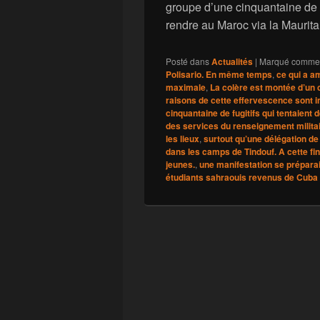
groupe d’une cinquantaine de f
rendre au Maroc via la Maurit
Posté dans
Actualités
|
Marqué comme
Polisario. En même temps
,
ce qui a am
maximale
,
La colère est montée d’un 
raisons de cette effervescence sont i
cinquantaine de fugitifs qui tentaient 
des services du renseignement militai
les lieux
,
surtout qu’une délégation de
dans les camps de Tindouf. A cette fin
jeunes.
,
une manifestation se préparai
étudiants sahraouis revenus de Cuba