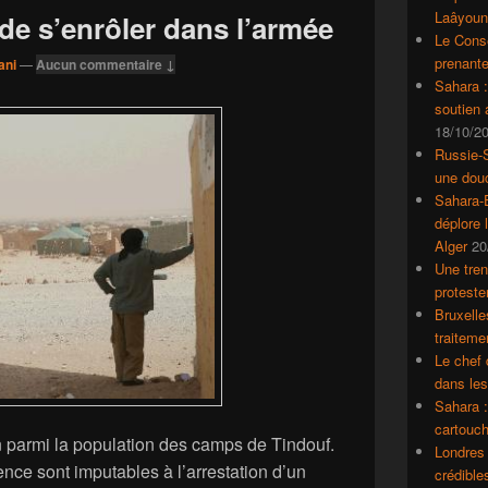
Laâyoun
 de s’enrôler dans l’armée
Le Conse
prenante
ani
—
Aucun commentaire ↓
Sahara 
soutien
18/10/2
Russie-S
une dou
Sahara-E
déplore 
Alger
20
Une tren
proteste
Bruxelle
traiteme
Le chef 
dans le
Sahara :
cartouch
n parmi la population des camps de Tindouf.
Londres 
ence sont imputables à l’arrestation d’un
crédible