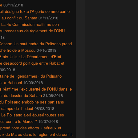
e
08/11/2018
il désigne texto l’Algérie comme partie
 au conflit du Sahara
01/11/2018
: La 4è Commission réaffirme son
 au processus de règlement de l’ONU
018
ahara: Un haut cadre du Polisario prend
che froide à Moscou
04/10/2018
tats-Unis : Le Département d’Etat
le désaccord politique entre Rabat et
/09/2018
taine de «gendarmes» du Polisario
nt à Rabouni
10/09/2018
s réaffirme l’exclusivité de l’ONU dans le
nt du dossier du Sahara
31/08/2018
du Polisario embobine ses partisans
s camps de Tindouf
08/08/2018
 Le Polisario a-t-il épuisé toutes ses
es contre le Maroc ?
19/07/2018
prend note des efforts « sérieux et
s » du Maroc dans le règlement du conflit