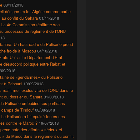
e
08/11/2018
il désigne texto l’Algérie comme partie
 au conflit du Sahara
01/11/2018
: La 4è Commission réaffirme son
 au processus de règlement de l’ONU
018
ahara: Un haut cadre du Polisario prend
che froide à Moscou
04/10/2018
tats-Unis : Le Département d’Etat
le désaccord politique entre Rabat et
/09/2018
taine de «gendarmes» du Polisario
nt à Rabouni
10/09/2018
s réaffirme l’exclusivité de l’ONU dans le
nt du dossier du Sahara
31/08/2018
du Polisario embobine ses partisans
s camps de Tindouf
08/08/2018
 Le Polisario a-t-il épuisé toutes ses
es contre le Maroc ?
19/07/2018
prend note des efforts « sérieux et
s » du Maroc dans le règlement du conflit