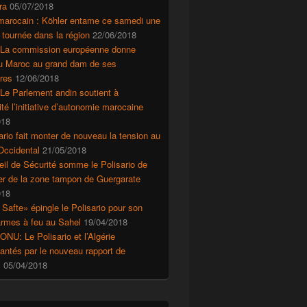
ra
05/07/2018
es crapuleux du Polisario
marocain : Köhler entame ce samedi une
 tournée dans la région
22/06/2018
 La commission européenne donne
au Maroc au grand dam de ses
res
12/06/2018
Le Parlement andin soutient à
ité l’initiative d’autonomie marocaine
018
ario fait monter de nouveau la tension au
Occidental
21/05/2018
il de Sécurité somme le Polisario de
r de la zone tampon de Guergarate
018
 Safte» épingle le Polisario pour son
’armes à feu au Sahel
19/04/2018
ONU: Le Polisario et l’Algérie
ntés par le nouveau rapport de
s
05/04/2018