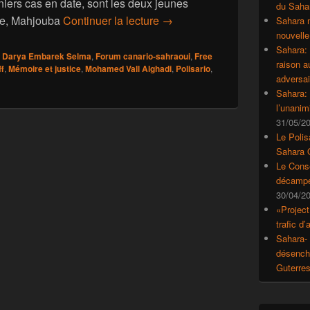
iers cas en date, sont les deux jeunes
du Saha
Des femmes victimes des crim
ie, Mahjouba
Continuer la lecture
→
Sahara 
nouvelle
Sahara:
Darya Embarek Selma
,
Forum canario-sahraoui
,
Free
raison 
f
,
Mémoire et justice
,
Mohamed Vall Alghadi
,
Polisario
,
adversai
Sahara: 
l’unanim
31/05/2
Le Polis
Sahara 
Le Conse
décampe
30/04/2
«Project
trafic d
Sahara- 
désencha
Guterre