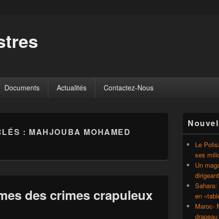
tres
Documents
Actualités
Contactez-Nous
Zone
Nouvel
principale
CLÉS :
MAHJOUBA MOHAMED
de
widget
Le Polis
pour
ses mili
la
Un magaz
barre
dirigean
latérale
Sahara: 
mes des crimes crapuleux
en «tab
Maroc- M
drapeau