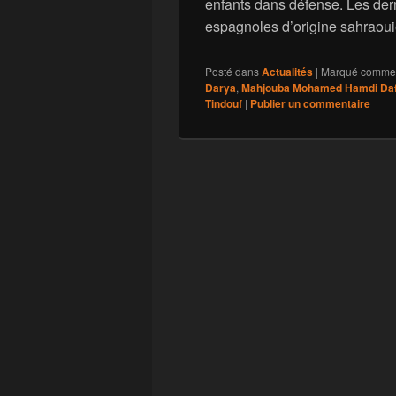
enfants dans défense. Les dern
espagnoles d’origine sahraou
Posté dans
Actualités
|
Marqué comme
Darya
,
Mahjouba Mohamed Hamdi Daf
Tindouf
|
Publier un commentaire