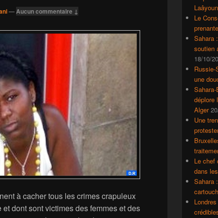
Laâyoun
ani
—
Aucun commentaire ↓
Le Conse
prenante
Sahara 
soutien
18/10/2
Russie-S
une dou
Sahara-E
déplore 
Alger
20
Une tren
proteste
Bruxelle
traiteme
Le chef 
dans le
Sahara :
cartouch
inent à cacher tous les crimes crapuleux
Londres 
 et dont sont victimes des femmes et des
crédible