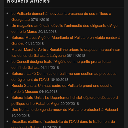
Nouvels Articles
principale
de
widget
Le Polisario dément à nouveau la présence de ses milices à
pour
Guergarate
07/01/2019
la
Un magazine américain dévoile l’animosité des dirigeants d’Alger
barre
contre le Maroc
20/12/2018
latérale
Sahara: Maroc, Algérie, Mauritanie et Polisario en «table ronde» à
Genève
04/12/2018
Maroc- Marche Verte : Ronaldinho arbore le drapeau marocain sur
les dunes du Sahara à Laâyoune
08/11/2018
Le Conseil désigne texto l’Algérie comme partie prenante au
conflit du Sahara
01/11/2018
Sahara : La 4è Commission réaffirme son soutien au processus
de règlement de l’ONU
18/10/2018
Russie-Sahara: Un haut cadre du Polisario prend une douche
froide à Moscou
04/10/2018
Sahara-Etats-Unis : Le Département d’Etat déplore le désaccord
politique entre Rabat et Alger
20/09/2018
Une trentaine de «gendarmes» du Polisario protestent à Rabouni
10/09/2018
Bruxelles réaffirme l’exclusivité de l’ONU dans le traitement du
dossier du Sahara
31/08/2018