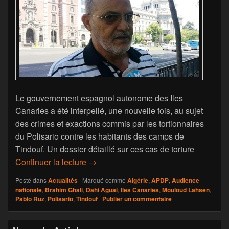
Le gouvernement espagnol autonome des Iles
Canaries a été interpellé, une nouvelle fois, au sujet
des crimes et exactions commis par les tortionnaires
du Polisario contre les habitants des camps de
Tindouf. Un dossier détaillé sur ces cas de torture
L’exécutif des Iles Canaries interpellés
Continuer la lecture
→
Posté dans
Actualités
|
Marqué comme
Algérie
,
APDP
,
Audience
nationale
,
Brahim Ghali
,
Dahi Aguai
,
Iles Canaries
,
Mouloud Lahsen
,
Pablo Ruz
,
Polisario
,
Tindouf
|
Publier un commentaire
Zone