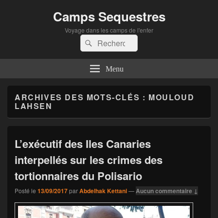
Camps Sequestres
Voyage dans les camps de l'enfer
Recherche :
Rechercher
Menu
ARCHIVES DES MOTS-CLÉS :
MOULOUD
LAHSEN
L’exécutif des Iles Canaries
interpellés sur les crimes des
tortionnaires du Polisario
Posté le
13/09/2017
par
Abdelhak Kettani
—
Aucun commentaire ↓