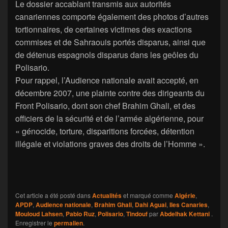
Le dossier accablant transmis aux autorités
canariennes comporte également des photos d’autres
tortionnaires, de certaines victimes des exactions
commises et de Sahraouis portés disparus, ainsi que
de détenus espagnols disparus dans les geôles du
Polisario.
Pour rappel, l’Audience nationale avait accepté, en
décembre 2007, une plainte contre des dirigeants du
Front Polisario, dont son chef Brahim Ghali, et des
officiers de la sécurité et de l’armée algérienne, pour
« génocide, torture, disparitions forcées, détention
illégale et violations graves des droits de l’Homme ».
Cet article a été posté dans
Actualités
et marqué comme
Algérie
,
APDP
,
Audience nationale
,
Brahim Ghali
,
Dahi Aguai
,
Iles Canaries
,
Mouloud Lahsen
,
Pablo Ruz
,
Polisario
,
Tindouf
par
Abdelhak Kettani
.
Enregistrer le
permalien
.