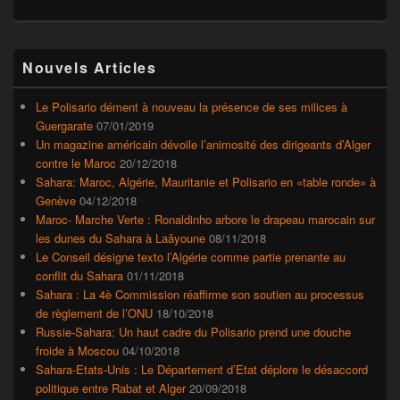
Zone
Nouvels Articles
principale
de
widget
Le Polisario dément à nouveau la présence de ses milices à
pour
Guergarate
07/01/2019
la
Un magazine américain dévoile l’animosité des dirigeants d’Alger
barre
contre le Maroc
20/12/2018
latérale
Sahara: Maroc, Algérie, Mauritanie et Polisario en «table ronde» à
Genève
04/12/2018
Maroc- Marche Verte : Ronaldinho arbore le drapeau marocain sur
les dunes du Sahara à Laâyoune
08/11/2018
Le Conseil désigne texto l’Algérie comme partie prenante au
conflit du Sahara
01/11/2018
Sahara : La 4è Commission réaffirme son soutien au processus
de règlement de l’ONU
18/10/2018
Russie-Sahara: Un haut cadre du Polisario prend une douche
froide à Moscou
04/10/2018
Sahara-Etats-Unis : Le Département d’Etat déplore le désaccord
politique entre Rabat et Alger
20/09/2018