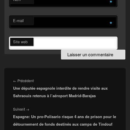
*
E-mail
*
Site web
Navigation
de
Article
←
Précédent
l’article
Une députée espagnole interdite de rendre visite aux
précédent :
Sahraouis retenus à l’aéroport Madrid-Barajas
Article
Suivant
→
Espagne: Un pro-Polisario risque 4 ans de prison pour le
suivant :
détournement de fonds destinés aux camps de Tindouf