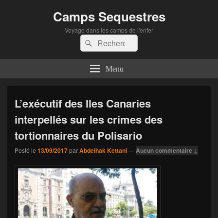
Camps Sequestres
Voyage dans les camps de l'enfer
Recherche :
Rechercher
Menu
L’exécutif des Iles Canaries
interpellés sur les crimes des
tortionnaires du Polisario
Posté le
13/09/2017
par
Abdelhak Kettani
—
Aucun commentaire ↓