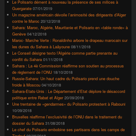
widget
Le Polisario dément à nouveau la présence de ses milices à
pour
Guergarate
07/01/2019
la
Un magazine américain dévoile l’animosité des dirigeants d’Alger
barre
contre le Maroc
20/12/2018
latérale
Sahara: Maroc, Algérie, Mauritanie et Polisario en «table ronde» à
Genève
04/12/2018
Maroc- Marche Verte : Ronaldinho arbore le drapeau marocain sur
les dunes du Sahara à Laâyoune
08/11/2018
Le Conseil désigne texto l’Algérie comme partie prenante au
conflit du Sahara
01/11/2018
Sahara : La 4è Commission réaffirme son soutien au processus
de règlement de l’ONU
18/10/2018
Russie-Sahara: Un haut cadre du Polisario prend une douche
froide à Moscou
04/10/2018
Sahara-Etats-Unis : Le Département d’Etat déplore le désaccord
politique entre Rabat et Alger
20/09/2018
Une trentaine de «gendarmes» du Polisario protestent à Rabouni
10/09/2018
Bruxelles réaffirme l’exclusivité de l’ONU dans le traitement du
dossier du Sahara
31/08/2018
Le chef du Polisario embobine ses partisans dans les camps de
Tindouf
08/08/2018