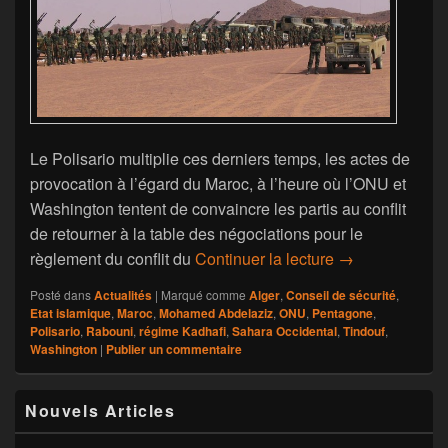
Le Polisario multiplie ces derniers temps, les actes de
provocation à l’égard du Maroc, à l’heure où l’ONU et
Washington tentent de convaincre les partis au conflit
de retourner à la table des négociations pour le
Sahara Occidenta
règlement du conflit du
Continuer la lecture
→
Posté dans
Actualités
|
Marqué comme
Alger
,
Conseil de sécurité
,
Etat islamique
,
Maroc
,
Mohamed Abdelaziz
,
ONU
,
Pentagone
,
Polisario
,
Rabouni
,
régime Kadhafi
,
Sahara Occidental
,
Tindouf
,
Washington
|
Publier un commentaire
Zone
Nouvels Articles
principale
de