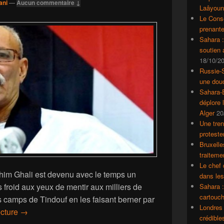
ani
—
Aucun commentaire ↓
Laâyoun
Le Conse
prenante
Sahara 
soutien
18/10/2
Russie-S
une dou
Sahara-E
déplore 
Alger
20
Une tren
proteste
Bruxelle
traiteme
Le chef 
ahim Ghali est devenu avec le temps un
dans le
 froid aux yeux de mentir aux milliers de
Sahara :
cartouch
 camps de Tindouf en les faisant berner par
Londres 
Le chef du Polisario embobine ses partisans dans les ca
ecture
→
crédible