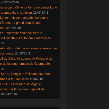
ra
05/07/2018
marocain : Köhler entame ce samedi une
 tournée dans la région
22/06/2018
 La commission européenne donne
au Maroc au grand dam de ses
res
12/06/2018
Le Parlement andin soutient à
ité l’initiative d’autonomie marocaine
018
ario fait monter de nouveau la tension au
Occidental
21/05/2018
il de Sécurité somme le Polisario de
r de la zone tampon de Guergarate
018
 Safte» épingle le Polisario pour son
’armes à feu au Sahel
19/04/2018
ONU: Le Polisario et l’Algérie
ntés par le nouveau rapport de
s
05/04/2018