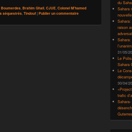
du Saha
Boumerdes
,
Brahim Ghali
,
CJUE
,
Colonel M'hamed
Sahara 
s séquestrés
,
Tindouf
|
Publier un commentaire
nouvelle
Sahara:
raison 
adversai
Sahara: 
l’unanim
31/05/2
Le Polis
Sahara 
Le Conse
décampe
30/04/2
«Project
trafic d
Sahara- 
désencha
Guterre