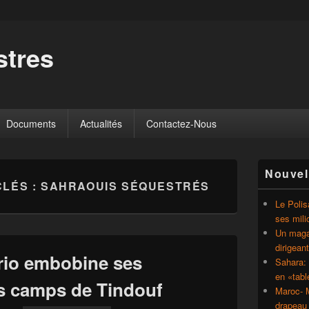
tres
Documents
Actualités
Contactez-Nous
Zone
Nouvel
principale
CLÉS :
SAHRAOUIS SÉQUESTRÉS
de
widget
Le Polis
pour
ses mili
la
Un magaz
barre
dirigean
latérale
ario embobine ses
Sahara: 
en «tab
es camps de Tindouf
Maroc- M
drapeau