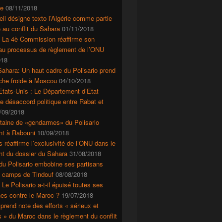
e
08/11/2018
il désigne texto l’Algérie comme partie
 au conflit du Sahara
01/11/2018
: La 4è Commission réaffirme son
 au processus de règlement de l’ONU
018
ahara: Un haut cadre du Polisario prend
che froide à Moscou
04/10/2018
tats-Unis : Le Département d’Etat
le désaccord politique entre Rabat et
/09/2018
taine de «gendarmes» du Polisario
nt à Rabouni
10/09/2018
s réaffirme l’exclusivité de l’ONU dans le
nt du dossier du Sahara
31/08/2018
du Polisario embobine ses partisans
s camps de Tindouf
08/08/2018
 Le Polisario a-t-il épuisé toutes ses
es contre le Maroc ?
19/07/2018
prend note des efforts « sérieux et
mps de Tindouf
s » du Maroc dans le règlement du conflit