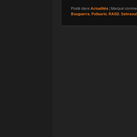
Posté dans
Actualités
|
Marqué comme
Bouguerra
,
Polisario
,
RASD
,
Sahraoui