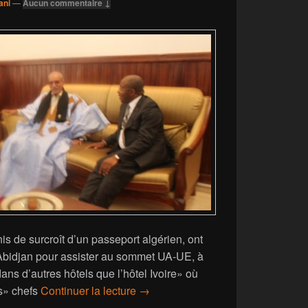
ani
—
Aucun commentaire ↓
s de surcroît d’un passeport algérien, ont
Abidjan pour assister au sommet UA-UE, à
s d’autres hôtels que l’hôtel Ivoire» où
Le Polisario joue au trouble-fête 
is» chefs
Continuer la lecture
→