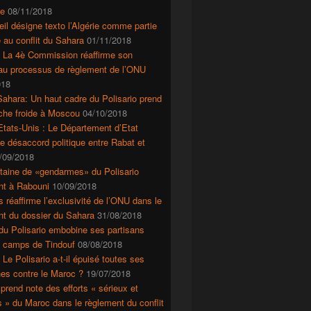
e
08/11/2018
il désigne texto l’Algérie comme partie
 au conflit du Sahara
01/11/2018
: La 4è Commission réaffirme son
 au processus de règlement de l’ONU
018
ahara: Un haut cadre du Polisario prend
che froide à Moscou
04/10/2018
tats-Unis : Le Département d’Etat
le désaccord politique entre Rabat et
/09/2018
taine de «gendarmes» du Polisario
nt à Rabouni
10/09/2018
s réaffirme l’exclusivité de l’ONU dans le
nt du dossier du Sahara
31/08/2018
du Polisario embobine ses partisans
s camps de Tindouf
08/08/2018
 Le Polisario a-t-il épuisé toutes ses
es contre le Maroc ?
19/07/2018
prend note des efforts « sérieux et
mps de Tindouf
s » du Maroc dans le règlement du conflit