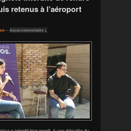
uis retenus à l’aéroport
ani
—
Aucun commentaire ↓
rieur a interdit hier mardi, à une députée du