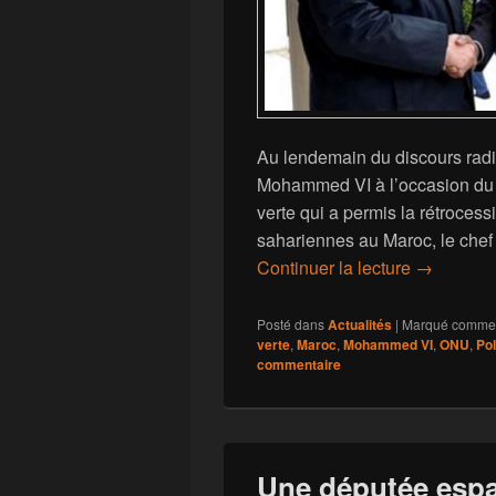
Au lendemain du discours radio
Mohammed VI à l’occasion du 
verte qui a permis la rétroces
sahariennes au Maroc, le chef 
Alger et l
Continuer la lecture
→
Posté dans
Actualités
|
Marqué comme
verte
,
Maroc
,
Mohammed VI
,
ONU
,
Pol
commentaire
Une députée espa