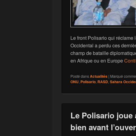
Le front Polisario qui réclame 
Occidental a perdu ces derniè
champ de bataille diplomatiqu
en Afrique ou en Europe
Conti
Posté dans
Actualités
|
Marqué comme
ONU
,
Polisario
,
RASD
,
Sahara Occide
Le Polisario joue 
bien avant l’ouv