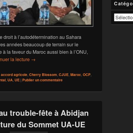
Catégo
Catégories
le droit à l’autodétermination au Sahara
res années beaucoup de terrain sur le
e à la faveur du Maroc aussi bien à l’ONU,
Sahara : Le Polisario a-t-il épuisé toutes ses ca
nuer la lecture
→
accord agricole
,
Cherry Blossom
,
CJUE
,
Maroc
,
OCP
,
ntal
,
UA
,
UE
|
Publier un commentaire
au trouble-fête à Abidjan
erture du Sommet UA-UE