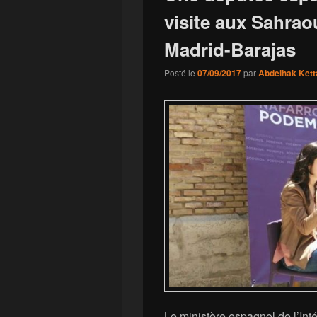
visite aux Sahrao
Madrid-Barajas
Posté le
07/09/2017
par
Abdelhak Kett
Le ministère espagnol de l’Inté