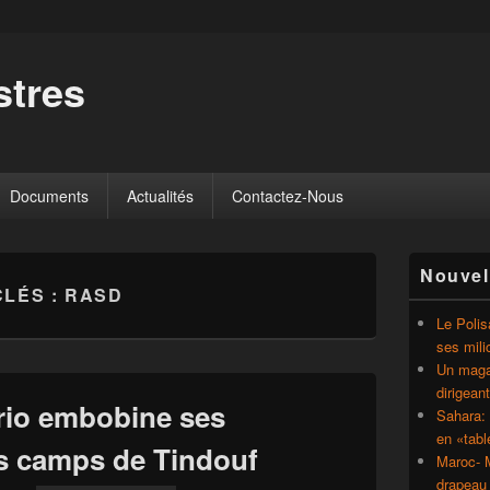
tres
Documents
Actualités
Contactez-Nous
Zone
Nouvel
principale
CLÉS :
RASD
de
widget
Le Polis
pour
ses mili
la
Un magaz
barre
dirigean
latérale
ario embobine ses
Sahara: 
en «tab
es camps de Tindouf
Maroc- M
drapeau