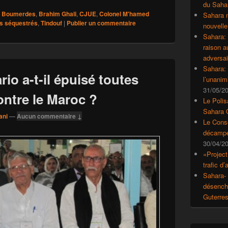
du Saha
Boumerdes
,
Brahim Ghali
,
CJUE
,
Colonel M'hamed
Sahara 
s séquestrés
,
Tindouf
|
Publier un commentaire
nouvelle
Sahara:
raison 
adversai
Sahara: 
rio a-t-il épuisé toutes
l’unanim
31/05/2
ontre le Maroc ?
Le Polis
Sahara 
ani
—
Aucun commentaire ↓
Le Conse
décampe
30/04/2
«Project
trafic d
Sahara- 
désencha
Guterre