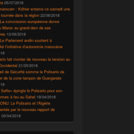
ra
05/07/2018
marocain : Köhler entame ce samedi une
 tournée dans la région
22/06/2018
 La commission européenne donne
au Maroc au grand dam de ses
res
12/06/2018
Le Parlement andin soutient à
ité l’initiative d’autonomie marocaine
018
ario fait monter de nouveau la tension au
Occidental
21/05/2018
il de Sécurité somme le Polisario de
r de la zone tampon de Guergarate
018
 Safte» épingle le Polisario pour son
’armes à feu au Sahel
19/04/2018
ONU: Le Polisario et l’Algérie
ntés par le nouveau rapport de
s
05/04/2018