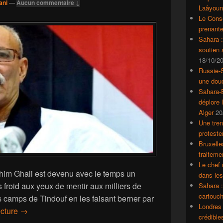
ani
—
Aucun commentaire ↓
Laâyoun
Le Conse
prenante
Sahara 
soutien
18/10/2
Russie-S
une dou
Sahara-E
déplore 
Alger
20
Une tren
proteste
Bruxelle
traiteme
Le chef 
ahim Ghali est devenu avec le temps un
dans le
 froid aux yeux de mentir aux milliers de
Sahara :
cartouch
 camps de Tindouf en les faisant berner par
Londres 
Le chef du Polisario embobine ses partisans dans les ca
ecture
→
crédible