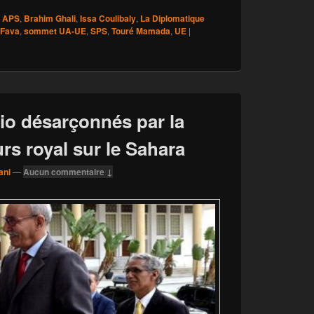
APS
,
Brahim Ghali
,
Issa Coulibaly
,
La Diplomatique
 Fava
,
sommet UA-UE
,
SPS
,
Touré Mamada
,
UE
|
rio désarçonnés par la
rs royal sur le Sahara
ani
—
Aucun commentaire ↓