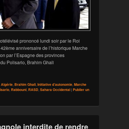
télévisé prononcé lundi soir par le Roi
42ème anniversaire de l’historique Marche
sion par l’Espagne des provinces
du Polisario, Brahim Ghali
e Polisario désarçonnés par la fermeté du discours royal sur le 
Algérie
,
Brahim Ghali
,
Initiative d’autonomie
,
Marche
isario
,
Rabbouni
,
RASD
,
Sahara Occidental
|
Publier un
gnole interdite de rendre