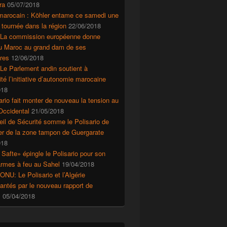
ra
05/07/2018
marocain : Köhler entame ce samedi une
 tournée dans la région
22/06/2018
 d’autonomie
 La commission européenne donne
au Maroc au grand dam de ses
res
12/06/2018
Le Parlement andin soutient à
ité l’initiative d’autonomie marocaine
018
ario fait monter de nouveau la tension au
Occidental
21/05/2018
il de Sécurité somme le Polisario de
r de la zone tampon de Guergarate
018
 Safte» épingle le Polisario pour son
’armes à feu au Sahel
19/04/2018
ONU: Le Polisario et l’Algérie
ntés par le nouveau rapport de
s
05/04/2018