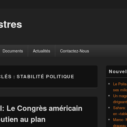
tres
Documents
Actualités
Contactez-Nous
Zone
Nouvel
principale
CLÉS :
STABILITÉ POLITIQUE
de
widget
Le Polis
pour
ses mili
la
Un magaz
barre
dirigean
latérale
l: Le Congrès américain
Sahara: 
en «tab
utien au plan
Maroc- M
drapeau