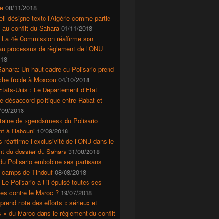
e
08/11/2018
il désigne texto l’Algérie comme partie
 au conflit du Sahara
01/11/2018
: La 4è Commission réaffirme son
 au processus de règlement de l’ONU
018
ahara: Un haut cadre du Polisario prend
che froide à Moscou
04/10/2018
tats-Unis : Le Département d’Etat
le désaccord politique entre Rabat et
/09/2018
taine de «gendarmes» du Polisario
nt à Rabouni
10/09/2018
s réaffirme l’exclusivité de l’ONU dans le
nt du dossier du Sahara
31/08/2018
du Polisario embobine ses partisans
s camps de Tindouf
08/08/2018
 Le Polisario a-t-il épuisé toutes ses
es contre le Maroc ?
19/07/2018
prend note des efforts « sérieux et
s » du Maroc dans le règlement du conflit