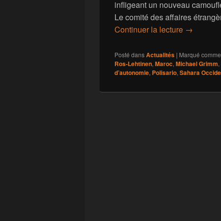
infligeant un nouveau camoufle
Le comité des affaires étrang
Sahara Oc
Continuer la lecture
→
Posté dans
Actualités
|
Marqué comme
Ros-Lehtinen
,
Maroc
,
Michael Grimm
,
d’autonomie
,
Polisario
,
Sahara Occide