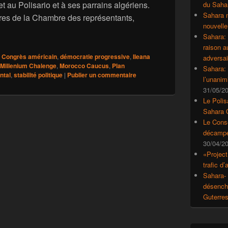
t au Polisario et à ses parrains algériens.
du Saha
Sahara 
ères de la Chambre des représentants,
nouvelle
cidental: Le Congrès américain renouvelle son soutien au plan
Sahara:
raison 
Congrès américain
,
démocratie progressive
,
Ileana
adversai
Millenium Chalenge
,
Morocco Caucus
,
Plan
Sahara: 
ntal
,
stabilité politique
|
Publier un commentaire
l’unanim
31/05/2
Le Polis
Sahara 
Le Conse
décampe
30/04/2
«Project
trafic d
Sahara- 
désencha
Guterre