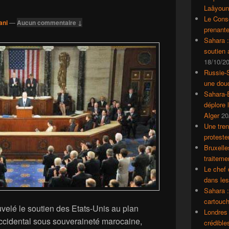
Laâyoun
Le Conse
ani
—
Aucun commentaire ↓
prenante
Sahara 
soutien
18/10/2
Russie-S
une dou
Sahara-E
déplore 
Alger
20
Une tren
proteste
Bruxelle
traiteme
Le chef 
dans le
Sahara :
cartouch
velé le soutien des Etats-Unis au plan
Londres 
ccidental sous souveraineté marocaine,
crédible