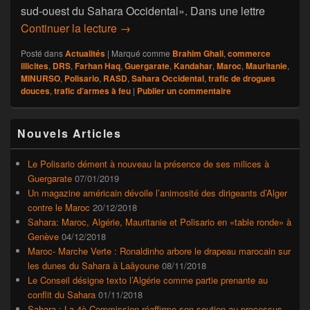
sud-ouest du Sahara Occidental». Dans une lettre
Sahara Occidental : L’ONU désavoue le
Continuer la lecture
→
Posté dans
Actualités
|
Marqué comme
Brahim Ghali
,
commerce
illicites
,
DRS
,
Farhan Haq
,
Guergarate
,
Kandahar
,
Maroc
,
Mauritanie
,
MINURSO
,
Polisario
,
RASD
,
Sahara Occidental
,
trafic de drogues
douces
,
trafic d’armes à feu
|
Publier un commentaire
Zone
Nouvels Articles
principale
de
widget
Le Polisario dément à nouveau la présence de ses milices à
pour
Guergarate
07/01/2019
la
Un magazine américain dévoile l’animosité des dirigeants d’Alger
barre
contre le Maroc
20/12/2018
latérale
Sahara: Maroc, Algérie, Mauritanie et Polisario en «table ronde» à
Genève
04/12/2018
Maroc- Marche Verte : Ronaldinho arbore le drapeau marocain sur
les dunes du Sahara à Laâyoune
08/11/2018
Le Conseil désigne texto l’Algérie comme partie prenante au
conflit du Sahara
01/11/2018
Sahara : La 4è Commission réaffirme son soutien au processus