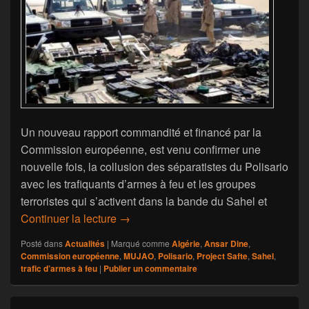
Un nouveau rapport commandité et financé par la
Commission européenne, est venu confirmer une
nouvelle fois, la collusion des séparatistes du Polisario
avec les trafiquants d’armes à feu et les groupes
terroristes qui s’activent dans la bande du Sahel et
«Project Safte» épingle le Polisario po
Continuer la lecture
→
Posté dans
Actualités
|
Marqué comme
Algérie
,
Ansar Dine
,
Commission européenne
,
MUJAO
,
Polisario
,
Project Safte
,
Sahel
,
trafic d’armes à feu
|
Publier un commentaire