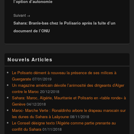
l’option d’autonomie
Article
Suivant
→
Sahara: Branle-bas chez le Polisario après la fuite d’un
suivant :
document de l’ONU
Zone
Nouvels Articles
principale
de
widget
Le Polisario dément à nouveau la présence de ses milices à
pour
Guergarate
07/01/2019
la
Un magazine américain dévoile l’animosité des dirigeants d’Alger
barre
contre le Maroc
20/12/2018
latérale
Sahara: Maroc, Algérie, Mauritanie et Polisario en «table ronde» à
Genève
04/12/2018
Maroc- Marche Verte : Ronaldinho arbore le drapeau marocain sur
les dunes du Sahara à Laâyoune
08/11/2018
Le Conseil désigne texto l’Algérie comme partie prenante au
conflit du Sahara
01/11/2018