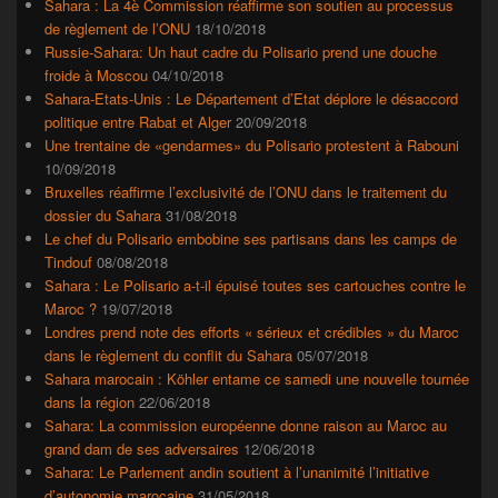
Sahara : La 4è Commission réaffirme son soutien au processus
de règlement de l’ONU
18/10/2018
Russie-Sahara: Un haut cadre du Polisario prend une douche
froide à Moscou
04/10/2018
Sahara-Etats-Unis : Le Département d’Etat déplore le désaccord
politique entre Rabat et Alger
20/09/2018
Une trentaine de «gendarmes» du Polisario protestent à Rabouni
10/09/2018
Bruxelles réaffirme l’exclusivité de l’ONU dans le traitement du
dossier du Sahara
31/08/2018
Le chef du Polisario embobine ses partisans dans les camps de
Tindouf
08/08/2018
Sahara : Le Polisario a-t-il épuisé toutes ses cartouches contre le
Maroc ?
19/07/2018
Londres prend note des efforts « sérieux et crédibles » du Maroc
dans le règlement du conflit du Sahara
05/07/2018
Sahara marocain : Köhler entame ce samedi une nouvelle tournée
dans la région
22/06/2018
Sahara: La commission européenne donne raison au Maroc au
grand dam de ses adversaires
12/06/2018
Sahara: Le Parlement andin soutient à l’unanimité l’initiative
d’autonomie marocaine
31/05/2018