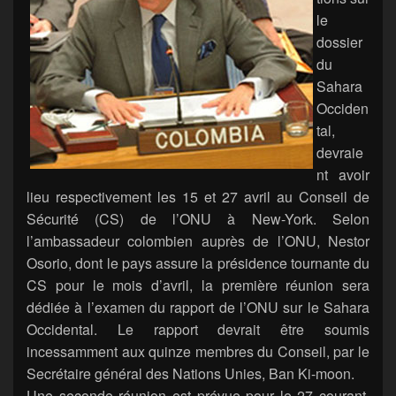
le
dossier
du
Sahara
Occiden
tal,
devraie
nt avoir
lieu respectivement les 15 et 27 avril au Conseil de
Sécurité (CS) de l’ONU à New-York. Selon
l’ambassadeur colombien auprès de l’ONU, Nestor
Osorio, dont le pays assure la présidence tournante du
CS pour le mois d’avril, la première réunion sera
dédiée à l’examen du rapport de l’ONU sur le Sahara
Occidental. Le rapport devrait être soumis
incessamment aux quinze membres du Conseil, par le
Secrétaire général des Nations Unies, Ban Ki-moon.
Une seconde réunion est prévue pour le 27 courant,