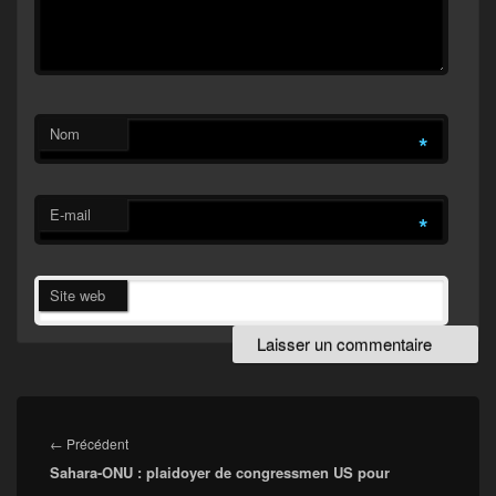
Nom
*
E-mail
*
Site web
Navigation
de
Article
←
Précédent
l’article
Sahara-ONU : plaidoyer de congressmen US pour
précédent :