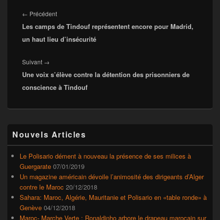
Navigation
de
Article
←
Précédent
l’article
Les camps de Tindouf représentent encore pour Madrid,
précédent :
un haut lieu d’insécurité
Article
Suivant
→
Une voix s’élève contre la détention des prisonniers de
suivant :
conscience à Tindouf
Zone
Nouvels Articles
principale
de
widget
Le Polisario dément à nouveau la présence de ses milices à
pour
Guergarate
07/01/2019
la
Un magazine américain dévoile l’animosité des dirigeants d’Alger
barre
contre le Maroc
20/12/2018
latérale
Sahara: Maroc, Algérie, Mauritanie et Polisario en «table ronde» à
Genève
04/12/2018
Maroc- Marche Verte : Ronaldinho arbore le drapeau marocain sur