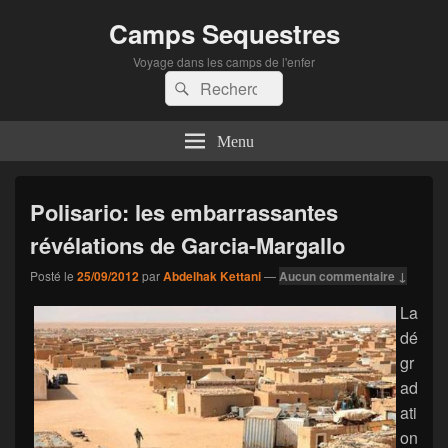
Camps Sequestres
Voyage dans les camps de l'enfer
Recherche :
Rechercher
Menu
Polisario: les embarrassantes
révélations de Garcia-Margallo
Posté le
25/09/2012
par
Abdelhak Kettani
—
Aucun commentaire ↓
La
dé
gr
ad
ati
on