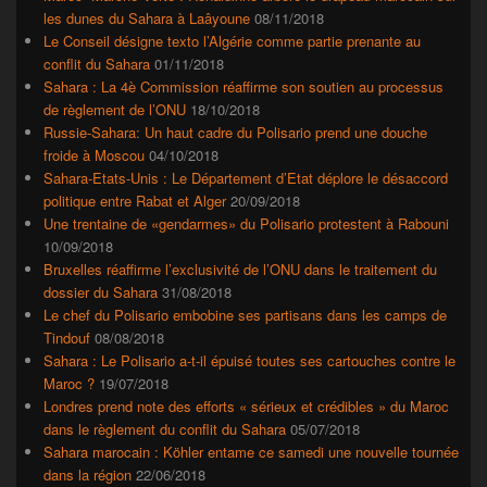
les dunes du Sahara à Laâyoune
08/11/2018
Le Conseil désigne texto l’Algérie comme partie prenante au
conflit du Sahara
01/11/2018
Sahara : La 4è Commission réaffirme son soutien au processus
de règlement de l’ONU
18/10/2018
Russie-Sahara: Un haut cadre du Polisario prend une douche
froide à Moscou
04/10/2018
Sahara-Etats-Unis : Le Département d’Etat déplore le désaccord
politique entre Rabat et Alger
20/09/2018
Une trentaine de «gendarmes» du Polisario protestent à Rabouni
10/09/2018
Bruxelles réaffirme l’exclusivité de l’ONU dans le traitement du
dossier du Sahara
31/08/2018
Le chef du Polisario embobine ses partisans dans les camps de
Tindouf
08/08/2018
Sahara : Le Polisario a-t-il épuisé toutes ses cartouches contre le
Maroc ?
19/07/2018
Londres prend note des efforts « sérieux et crédibles » du Maroc
dans le règlement du conflit du Sahara
05/07/2018
Sahara marocain : Köhler entame ce samedi une nouvelle tournée
dans la région
22/06/2018