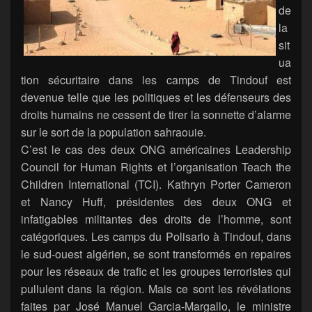
de
la
sit
ua
tion sécuritaire dans les camps de Tindouf est
devenue telle que les politiques et les défenseurs des
droits humains ne cessent de tirer la sonnette d’alarme
sur le sort de la population sahraouie.
C’est le cas des deux ONG américaines Leadership
Council for Human Rights et l’organisation Teach the
Children International (TCI). Kathryn Porter Cameron
et Nancy Huff, présidentes des deux ONG et
infatigables militantes des droits de l’homme, sont
catégoriques. Les camps du Polisario à Tindouf, dans
le sud-ouest algérien, se sont transformés en repaires
pour les réseaux de trafic et les groupes terroristes qui
pullulent dans la région. Mais ce sont les révélations
faites par José Manuel Garcia-Margallo, le ministre