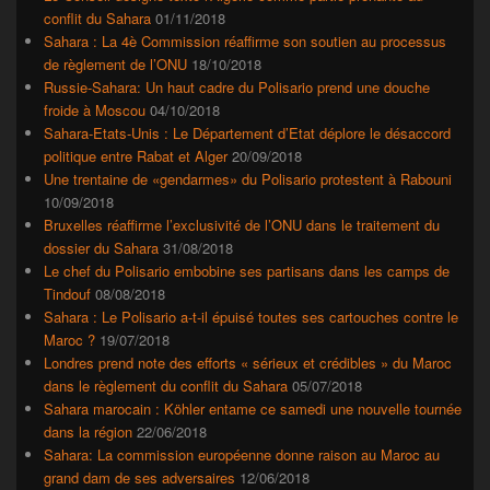
conflit du Sahara
01/11/2018
Sahara : La 4è Commission réaffirme son soutien au processus
de règlement de l’ONU
18/10/2018
Russie-Sahara: Un haut cadre du Polisario prend une douche
froide à Moscou
04/10/2018
Sahara-Etats-Unis : Le Département d’Etat déplore le désaccord
politique entre Rabat et Alger
20/09/2018
Une trentaine de «gendarmes» du Polisario protestent à Rabouni
10/09/2018
Bruxelles réaffirme l’exclusivité de l’ONU dans le traitement du
dossier du Sahara
31/08/2018
Le chef du Polisario embobine ses partisans dans les camps de
Tindouf
08/08/2018
Sahara : Le Polisario a-t-il épuisé toutes ses cartouches contre le
Maroc ?
19/07/2018
Londres prend note des efforts « sérieux et crédibles » du Maroc
dans le règlement du conflit du Sahara
05/07/2018
Sahara marocain : Köhler entame ce samedi une nouvelle tournée
dans la région
22/06/2018
Sahara: La commission européenne donne raison au Maroc au
grand dam de ses adversaires
12/06/2018