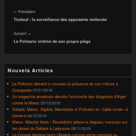
Navigation
de
Article
←
Précédent
l’article
Tindouf : la surveillance des opposants renforcée
précédent :
Article
Suivant
→
Le Polisario victime de son propre piège
suivant :
Zone
Nouvels Articles
principale
de
widget
Le Polisario dément à nouveau la présence de ses milices à
pour
Guergarate
07/01/2019
la
Un magazine américain dévoile l’animosité des dirigeants d’Alger
barre
contre le Maroc
20/12/2018
latérale
Sahara: Maroc, Algérie, Mauritanie et Polisario en «table ronde» à
Genève
04/12/2018
Maroc- Marche Verte : Ronaldinho arbore le drapeau marocain sur
les dunes du Sahara à Laâyoune
08/11/2018
Le Conseil désigne texto l’Algérie comme partie prenante au