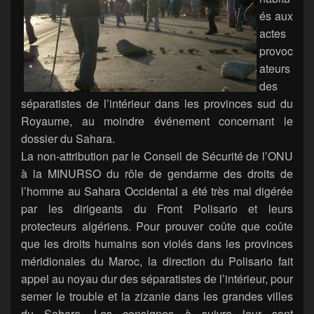
és aux
actes
provoc
ateurs
des
séparatistes de l’intérieur dans les provinces sud du
Royaume, au moindre événement concernant le
dossier du Sahara.
La non-attribution par le Conseil de Sécurité de l’ONU
à la MINURSO du rôle de gendarme des droits de
l’homme au Sahara Occidental a été très mal digérée
par les dirigeants du Front Polisario et leurs
protecteurs algériens. Pour prouver coûte que coûte
que les droits humains son violés dans les provinces
méridionales du Maroc, la direction du Polisario fait
appel au noyau dur des séparatistes de l’intérieur, pour
semer le trouble et la zizanie dans les grandes villes
du Sahara. Les consignes à suivre leur sont