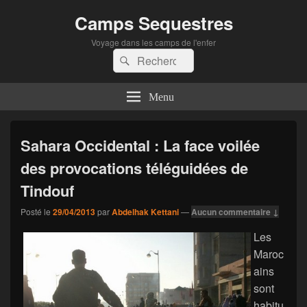
Camps Sequestres
Voyage dans les camps de l'enfer
Recherche :
Rechercher
Menu
Sahara Occidental : La face voilée
des provocations téléguidées de
Tindouf
Posté le
29/04/2013
par
Abdelhak Kettani
—
Aucun commentaire ↓
Les
Maroc
ains
sont
habitu