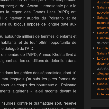
du Saha
proce) et de l’Action internationale pour la
Sahara 
ans la région des Grands Lacs (AIPD) ont
nouvelle
d’intervenir auprès du Polisario et de
Sahara:
raison 
diate du blocus imposé de longue date aux
adversai
Sahara: 
tau autour de milliers de femmes, d’enfants et
l’unanim
habitants et de leur offrir l’opportunité de
31/05/2
 le délégué de l’AID.
Le Polis
Sahara 
 et membre de l’AIPD, Ahmed Kheir a livré à
Le Conse
oignant sur les conditions de détention dans
décampe
30/04/2
on dans les geôles des séparatistes, dont 10
«Project
urant lesquels j’ai subi les pires formes de
trafic d
Sahara- 
e sous les coups des bourreaux du Polisario
désencha
ments algériens », a-t-il raconté devant le
Guterre
 insurgés contre le dramatique sort, réservé