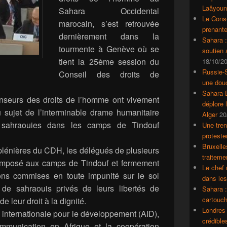
Laâyoun
Sahara Occidental
Le Conse
marocain, s’est retrouvée
prenante
dernièrement dans la
Sahara 
tourmente à Genève où se
soutien
tient la 25ème session du
18/10/2
Russie-S
Conseil des droits de
une dou
Sahara-E
seurs des droits de l’homme ont vivement
déplore 
u sujet de l’interminable drame humanitaire
Alger
20
s sahraouies dans les camps de Tindouf
Une tren
proteste
Bruxelle
 plénières du CDH, les délégués de plusieurs
traiteme
imposé aux camps de Tindouf et fermement
Le chef 
ons commises en toute impunité sur le sol
dans le
s de sahraouis privés de leurs libertés de
Sahara :
cartouch
 leur droit à la dignité.
Londres 
 internationale pour le développement (AID),
crédible
ommunication en Afrique et la coopération