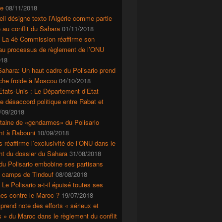
e
08/11/2018
il désigne texto l’Algérie comme partie
 au conflit du Sahara
01/11/2018
: La 4è Commission réaffirme son
 au processus de règlement de l’ONU
018
ahara: Un haut cadre du Polisario prend
che froide à Moscou
04/10/2018
tats-Unis : Le Département d’Etat
le désaccord politique entre Rabat et
/09/2018
taine de «gendarmes» du Polisario
nt à Rabouni
10/09/2018
s réaffirme l’exclusivité de l’ONU dans le
nt du dossier du Sahara
31/08/2018
du Polisario embobine ses partisans
s camps de Tindouf
08/08/2018
 Le Polisario a-t-il épuisé toutes ses
es contre le Maroc ?
19/07/2018
prend note des efforts « sérieux et
s » du Maroc dans le règlement du conflit