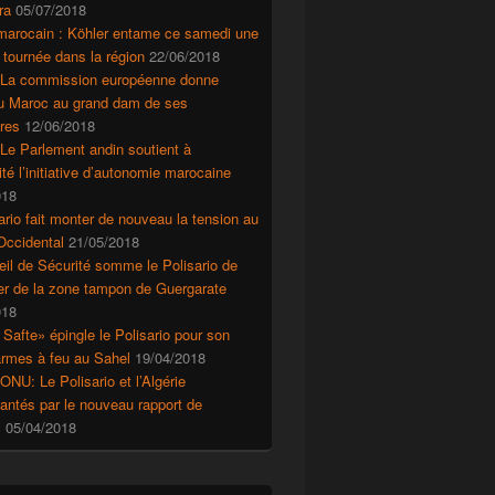
ra
05/07/2018
marocain : Köhler entame ce samedi une
 tournée dans la région
22/06/2018
 La commission européenne donne
au Maroc au grand dam de ses
res
12/06/2018
Le Parlement andin soutient à
ité l’initiative d’autonomie marocaine
018
ario fait monter de nouveau la tension au
Occidental
21/05/2018
il de Sécurité somme le Polisario de
r de la zone tampon de Guergarate
018
 Safte» épingle le Polisario pour son
’armes à feu au Sahel
19/04/2018
ONU: Le Polisario et l’Algérie
ntés par le nouveau rapport de
s
05/04/2018