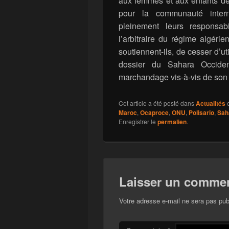
aux femmes et aux enfants de T
pour la communauté inter
pleinement leurs responsab
l’arbitraire du régime algérie
soutiennent-ils, de cesser d’ut
dossier du Sahara Occide
marchandage vis-à-vis de son 
Cet article a été posté dans
Actualités
e
Maroc
,
Ocaproce
,
ONU
,
Polisario
,
Sah
Enregistrer le
permalien
.
Laisser un commen
Votre adresse e-mail ne sera pas pub