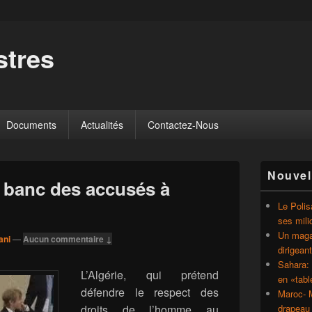
tres
Documents
Actualités
Contactez-Nous
Zone
Nouvel
principale
u banc des accusés à
de
widget
Le Polis
pour
ses mili
la
Un magaz
ani
—
Aucun commentaire ↓
barre
dirigean
latérale
Sahara: 
L’Algérie, qui prétend
en «tab
défendre le respect des
Maroc- M
droits de l’homme au
drapeau