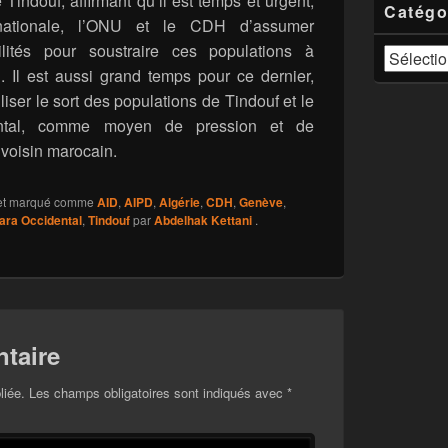
indouf, affirmant qu’il est temps et urgent,
Catégo
nationale, l’ONU et le CDH d’assumer
ilités pour soustraire ces populations à
Catégories
n. Il est aussi grand temps pour ce dernier,
iliser le sort des populations de Tindouf et le
ntal, comme moyen de pression et de
voisin marocain.
t marqué comme
AID
,
AIPD
,
Algérie
,
CDH
,
Genève
,
ara Occidental
,
Tindouf
par
Abdelhak Kettani
.
taire
liée.
Les champs obligatoires sont indiqués avec
*