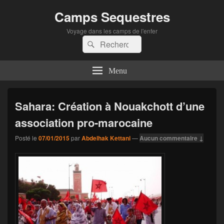
Camps Sequestres
Voyage dans les camps de l'enfer
Recherche :
Rechercher
Menu
Sahara: Création à Nouakchott d’une
association pro-marocaine
Posté le
07/01/2015
par
Abdelhak Kettani
—
Aucun commentaire ↓