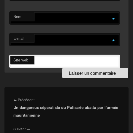
Nom
*
E-mail
*
Site web
Navigation
de
Article
←
Précédent
l’article
Un dangereux séparatiste du Polisario abattu par l’armée
précédent :
mauritanienne
Article
Suivant
→