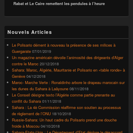
Rabat et Le Caire remettent les pendules à l’heure
suivant :
Zone
Nouvels Articles
principale
de
widget
Le Polisario dément à nouveau la présence de ses milices à
pour
Guergarate
07/01/2019
la
Un magazine américain dévoile l’animosité des dirigeants d’Alger
barre
contre le Maroc
20/12/2018
latérale
Sahara: Maroc, Algérie, Mauritanie et Polisario en «table ronde» à
Genève
04/12/2018
Maroc- Marche Verte : Ronaldinho arbore le drapeau marocain sur
les dunes du Sahara à Laâyoune
08/11/2018
Le Conseil désigne texto l’Algérie comme partie prenante au
conflit du Sahara
01/11/2018
Sahara : La 4è Commission réaffirme son soutien au processus
de règlement de l’ONU
18/10/2018
Russie-Sahara: Un haut cadre du Polisario prend une douche
froide à Moscou
04/10/2018
Sahara-Etats-Unis : Le Département d’Etat déplore le désaccord