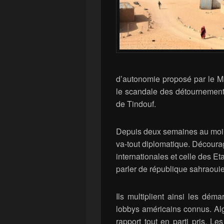
d’autonomie proposé par le Mar
le scandale des détournement
de Tindouf.
Depuis deux semaines au moins
va-tout diplomatique. Décourag
internationales et celle des E
parler de république sahraouie,
Ils multiplient ainsi les dém
lobbys américains connus. Al
rapport tout en parti pris. Le