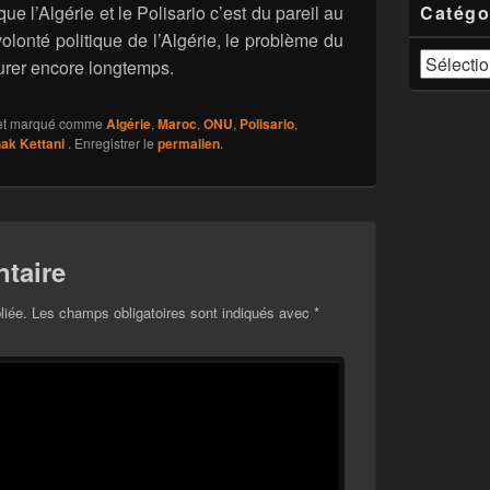
ue l’Algérie et le Polisario c’est du pareil au
Catégo
lonté politique de l’Algérie, le problème du
Catégories
urer encore longtemps.
t marqué comme
Algérie
,
Maroc
,
ONU
,
Polisario
,
ak Kettani
. Enregistrer le
permalien
.
taire
liée.
Les champs obligatoires sont indiqués avec
*