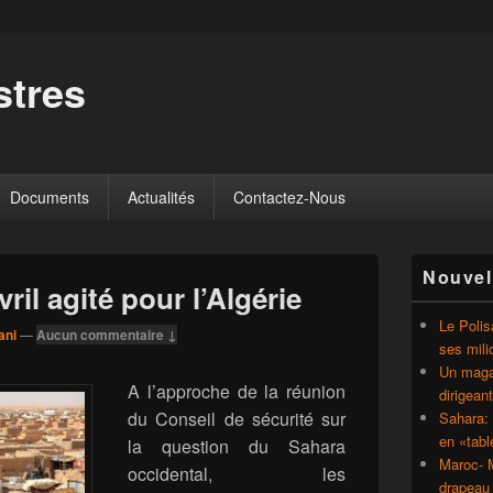
tres
Documents
Actualités
Contactez-Nous
Zone
Nouvel
principale
il agité pour l’Algérie
de
widget
Le Polis
ani
—
Aucun commentaire ↓
pour
ses mili
la
Un magaz
barre
A l’approche de la réunion
dirigean
latérale
du Conseil de sécurité sur
Sahara: 
en «tab
la question du Sahara
Maroc- M
occidental, les
drapeau