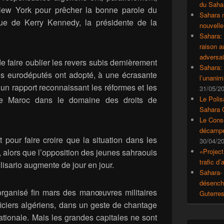
du Saha
ew York pour prêcher la bonne parole du
Sahara 
nue de Kerry Kennedy, la présidente de la
nouvelle
Sahara:
raison 
adversai
de faire oublier les revers subis dernièrement
Sahara: 
s eurodéputés ont adopté, à une écrasante
l’unanim
 un rapport reconnaissant les réformes et les
31/05/2
 le Maroc dans le domaine des droits de
Le Polis
Sahara 
Le Conse
décampe
out pour faire croire que la situation dans les
30/04/2
 alors que l’opposition des jeunes sahraouis
«Project
trafic d
lisario augmente de jour en jour.
Sahara- 
désencha
a organisé fin mars des manœuvres militaires
Guterre
ficiers algériens, dans un geste de chantage
tionale. Mais les grandes capitales ne sont