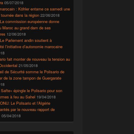
ra
05/07/2018
marocain : Köhler entame ce samedi une
 tournée dans la région
22/06/2018
 La commission européenne donne
au Maroc au grand dam de ses
res
12/06/2018
Le Parlement andin soutient à
ité l’initiative d’autonomie marocaine
018
ario fait monter de nouveau la tension au
Occidental
21/05/2018
il de Sécurité somme le Polisario de
r de la zone tampon de Guergarate
018
 Safte» épingle le Polisario pour son
’armes à feu au Sahel
19/04/2018
ONU: Le Polisario et l’Algérie
ntés par le nouveau rapport de
s
05/04/2018