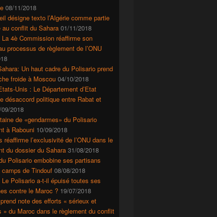
e
08/11/2018
il désigne texto l’Algérie comme partie
 au conflit du Sahara
01/11/2018
: La 4è Commission réaffirme son
 au processus de règlement de l’ONU
018
ahara: Un haut cadre du Polisario prend
che froide à Moscou
04/10/2018
tats-Unis : Le Département d’Etat
le désaccord politique entre Rabat et
/09/2018
taine de «gendarmes» du Polisario
nt à Rabouni
10/09/2018
s réaffirme l’exclusivité de l’ONU dans le
nt du dossier du Sahara
31/08/2018
du Polisario embobine ses partisans
s camps de Tindouf
08/08/2018
 Le Polisario a-t-il épuisé toutes ses
es contre le Maroc ?
19/07/2018
prend note des efforts « sérieux et
s » du Maroc dans le règlement du conflit