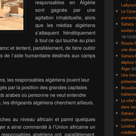
responsables en Algérie
Laâyoun
sont gagnés par une
Le Conse
agitation inhabituelle, alors
prenante
Sahara 
que les médias algériens
soutien
s’attaquent frénétiquement
18/10/2
à tout ce qui touche au plan
Russie-S
oc et tentent, parallèlement, de faire oublir
une dou
s de l’aide humanitaire destinés aux camps
Sahara-E
déplore 
Alger
20
Une tren
, les responsables algériens jouent leur
proteste
és par la position des grandes capitales
Bruxelle
traiteme
tats arabes où personne ne veut entendre
Le chef 
 les dirigeants algériens cherchent ailleurs.
dans le
Sahara :
arches au niveau africain et parmi quelques
cartouch
Londres 
ger a ainsi commandé à l’Union africaine un
crédible
s responsables algériens ont, parallèlement,