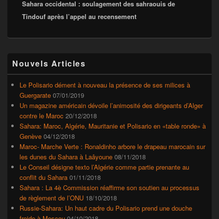
Sahara occidental : soulagement des sahraouis de
suivant :
Tindouf après l’appel au recensement
Zone
Nouvels Articles
principale
de
widget
Le Polisario dément à nouveau la présence de ses milices à
pour
Guergarate
07/01/2019
la
Un magazine américain dévoile l’animosité des dirigeants d’Alger
barre
contre le Maroc
20/12/2018
latérale
Sahara: Maroc, Algérie, Mauritanie et Polisario en «table ronde» à
Genève
04/12/2018
Maroc- Marche Verte : Ronaldinho arbore le drapeau marocain sur
les dunes du Sahara à Laâyoune
08/11/2018
Le Conseil désigne texto l’Algérie comme partie prenante au
conflit du Sahara
01/11/2018
Sahara : La 4è Commission réaffirme son soutien au processus
de règlement de l’ONU
18/10/2018
Russie-Sahara: Un haut cadre du Polisario prend une douche
froide à Moscou
04/10/2018