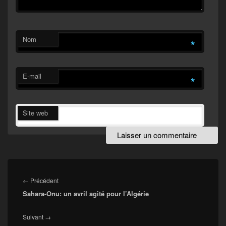
Nom
*
E-mail
*
Site web
Navigation
de
Article
←
Précédent
l’article
Sahara-Onu: un avril agité pour l’Algérie
précédent :
Article
Suivant
→