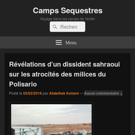
Camps Sequestres
Voyage dans les camps de l'enfer
Recherche :
Rechercher
Menu
Révélations d’un dissident sahraoui
sur les atrocités des milices du
Polisario
Posté le
05/02/2016
par
Abdelhak Kettani
—
Aucun commentaire ↓