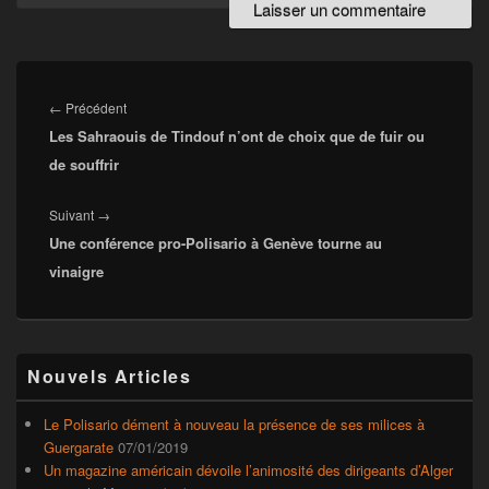
Navigation
de
Article
←
Précédent
l’article
Les Sahraouis de Tindouf n’ont de choix que de fuir ou
précédent :
de souffrir
Article
Suivant
→
Une conférence pro-Polisario à Genève tourne au
suivant :
vinaigre
Zone
Nouvels Articles
principale
de
widget
Le Polisario dément à nouveau la présence de ses milices à
pour
Guergarate
07/01/2019
la
Un magazine américain dévoile l’animosité des dirigeants d’Alger
barre