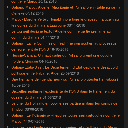
contre le Maroc
20/12/2018
latérale
Sahara: Maroc, Algérie, Mauritanie et Polisario en «table ronde» à
Genève
04/12/2018
Maroc- Marche Verte : Ronaldinho arbore le drapeau marocain sur
les dunes du Sahara à Laâyoune
08/11/2018
Le Conseil désigne texto l’Algérie comme partie prenante au
conflit du Sahara
01/11/2018
Sahara : La 4è Commission réaffirme son soutien au processus
de règlement de l’ONU
18/10/2018
Russie-Sahara: Un haut cadre du Polisario prend une douche
froide à Moscou
04/10/2018
Sahara-Etats-Unis : Le Département d’Etat déplore le désaccord
politique entre Rabat et Alger
20/09/2018
Une trentaine de «gendarmes» du Polisario protestent à Rabouni
10/09/2018
Bruxelles réaffirme l’exclusivité de l’ONU dans le traitement du
dossier du Sahara
31/08/2018
Le chef du Polisario embobine ses partisans dans les camps de
Tindouf
08/08/2018
Sahara : Le Polisario a-t-il épuisé toutes ses cartouches contre le
Maroc ?
19/07/2018
Londres prend note des efforts « sérieux et crédibles » du Maroc