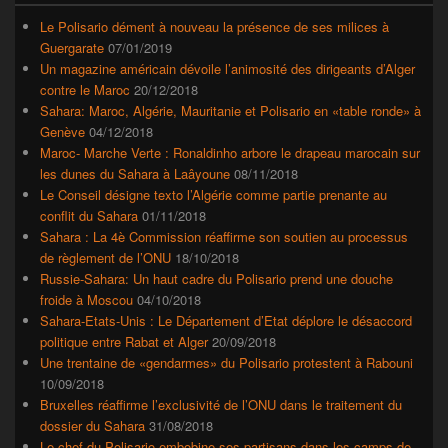
de
widget
Le Polisario dément à nouveau la présence de ses milices à
pour
Guergarate
07/01/2019
la
Un magazine américain dévoile l’animosité des dirigeants d’Alger
barre
contre le Maroc
20/12/2018
latérale
Sahara: Maroc, Algérie, Mauritanie et Polisario en «table ronde» à
Genève
04/12/2018
Maroc- Marche Verte : Ronaldinho arbore le drapeau marocain sur
les dunes du Sahara à Laâyoune
08/11/2018
Le Conseil désigne texto l’Algérie comme partie prenante au
conflit du Sahara
01/11/2018
Sahara : La 4è Commission réaffirme son soutien au processus
de règlement de l’ONU
18/10/2018
Russie-Sahara: Un haut cadre du Polisario prend une douche
froide à Moscou
04/10/2018
Sahara-Etats-Unis : Le Département d’Etat déplore le désaccord
politique entre Rabat et Alger
20/09/2018
Une trentaine de «gendarmes» du Polisario protestent à Rabouni
10/09/2018
Bruxelles réaffirme l’exclusivité de l’ONU dans le traitement du
dossier du Sahara
31/08/2018
Le chef du Polisario embobine ses partisans dans les camps de