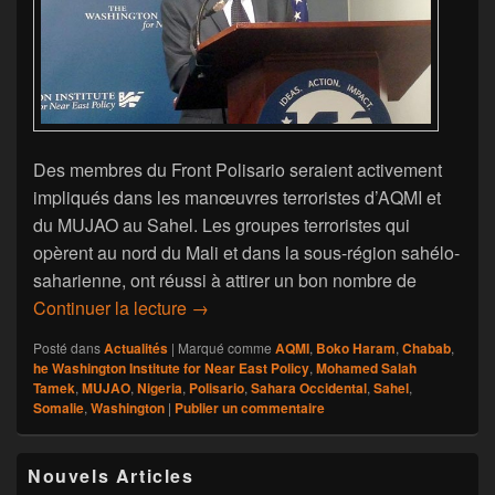
Des membres du Front Polisario seraient activement
impliqués dans les manœuvres terroristes d’AQMI et
du MUJAO au Sahel. Les groupes terroristes qui
opèrent au nord du Mali et dans la sous-région sahélo-
saharienne, ont réussi à attirer un bon nombre de
Un Sahraoui dévoile à Washington, les
Continuer la lecture
→
Posté dans
Actualités
|
Marqué comme
AQMI
,
Boko Haram
,
Chabab
,
he Washington Institute for Near East Policy
,
Mohamed Salah
Tamek
,
MUJAO
,
Nigeria
,
Polisario
,
Sahara Occidental
,
Sahel
,
Somalie
,
Washington
|
Publier un commentaire
Zone
Nouvels Articles
principale