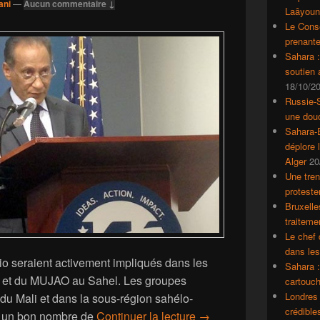
ani
—
Aucun commentaire ↓
Laâyoun
Le Conse
prenante
Sahara 
soutien
18/10/2
Russie-S
une dou
Sahara-E
déplore 
Alger
20
Une tren
proteste
Bruxelle
traiteme
Le chef 
dans le
o seraient activement impliqués dans les
Sahara :
 et du MUJAO au Sahel. Les groupes
cartouch
Londres 
 du Mali et dans la sous-région sahélo-
crédible
Un Sahraoui dévoile à W
er un bon nombre de
Continuer la lecture
→