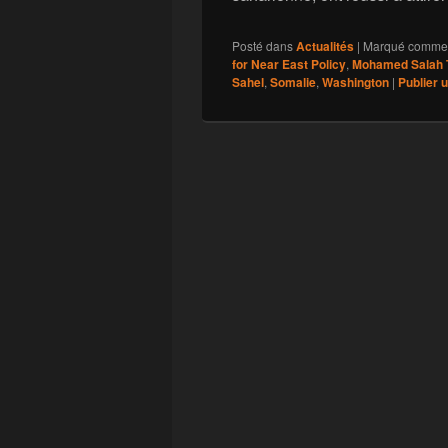
Posté dans
Actualités
|
Marqué comme
for Near East Policy
,
Mohamed Salah
Sahel
,
Somalie
,
Washington
|
Publier 