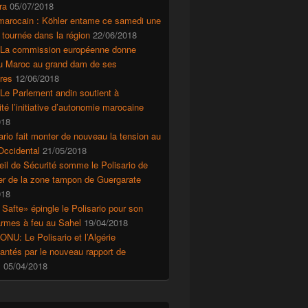
ra
05/07/2018
marocain : Köhler entame ce samedi une
 tournée dans la région
22/06/2018
 La commission européenne donne
au Maroc au grand dam de ses
res
12/06/2018
Le Parlement andin soutient à
ité l’initiative d’autonomie marocaine
018
ario fait monter de nouveau la tension au
Occidental
21/05/2018
il de Sécurité somme le Polisario de
r de la zone tampon de Guergarate
018
 Safte» épingle le Polisario pour son
’armes à feu au Sahel
19/04/2018
ONU: Le Polisario et l’Algérie
ntés par le nouveau rapport de
s
05/04/2018