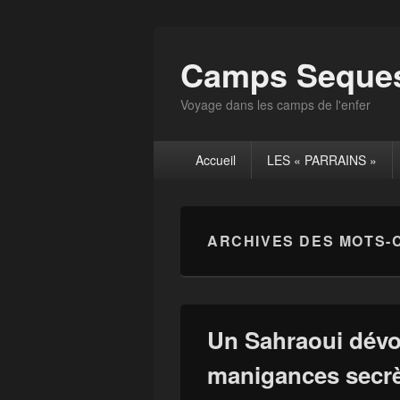
Camps Seques
Voyage dans les camps de l'enfer
Menu
Accueil
LES « PARRAINS »
principal
ARCHIVES DES MOTS-
Un Sahraoui dévo
manigances secrè