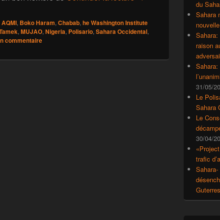
du Saha
Sahara 
AQMI
,
Boko Haram
,
Chabab
,
he Washington Institute
nouvelle
 Tamek
,
MUJAO
,
Nigeria
,
Polisario
,
Sahara Occidental
,
Sahara:
un commentaire
raison 
adversai
Sahara: 
l’unanim
31/05/2
Le Polis
Sahara 
Le Conse
décampe
30/04/2
«Project
trafic d
Sahara- 
désencha
Guterre