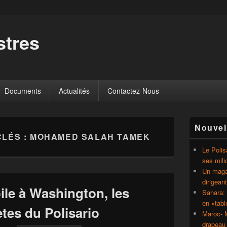
tres
Documents
Actualités
Contactez-Nous
Zone
Nouvel
principale
CLÉS :
MOHAMED SALAH TAMEK
de
widget
Le Polis
pour
ses mili
la
Un magaz
barre
dirigean
latérale
ile à Washington, les
Sahara: 
en «tab
tes du Polisario
Maroc- M
drapeau