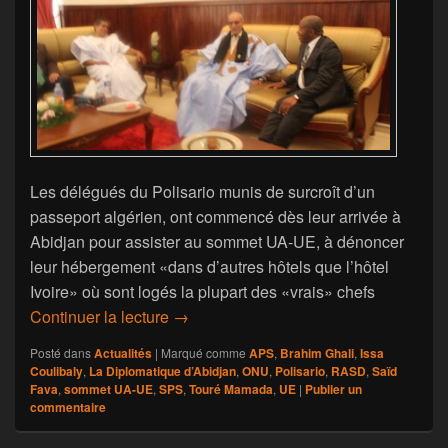
Les délégués du Polisario munis de surcroît d’un
passeport algérien, ont commencé dès leur arrivée à
Abidjan pour assister au sommet UA-UE, à dénoncer
leur hébergement «dans d’autres hôtels que l’hôtel
Ivoire» où sont logés la plupart des «vrais» chefs
Le Polisario joue au trouble-fête à Ab
Continuer la lecture
→
Posté dans
Actualités
|
Marqué comme
APS
,
Brahim Ghali
,
Issa
Coulibaly
,
La Diplomatique d’Abidjan
,
ONU
,
Polisario
,
RASD
,
Saïd
Fava
,
sommet UA-UE
,
SPS
,
Touré Mamada
,
UE
|
Publier un
commentaire