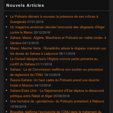
Zone
Nouvels Articles
principale
de
widget
Le Polisario dément à nouveau la présence de ses milices à
pour
Guergarate
07/01/2019
la
Un magazine américain dévoile l’animosité des dirigeants d’Alger
barre
contre le Maroc
20/12/2018
latérale
Sahara: Maroc, Algérie, Mauritanie et Polisario en «table ronde» à
Genève
04/12/2018
Maroc- Marche Verte : Ronaldinho arbore le drapeau marocain sur
les dunes du Sahara à Laâyoune
08/11/2018
Le Conseil désigne texto l’Algérie comme partie prenante au
conflit du Sahara
01/11/2018
Sahara : La 4è Commission réaffirme son soutien au processus
de règlement de l’ONU
18/10/2018
Russie-Sahara: Un haut cadre du Polisario prend une douche
froide à Moscou
04/10/2018
Sahara-Etats-Unis : Le Département d’Etat déplore le désaccord
politique entre Rabat et Alger
20/09/2018
Une trentaine de «gendarmes» du Polisario protestent à Rabouni
10/09/2018
Bruxelles réaffirme l’exclusivité de l’ONU dans le traitement du