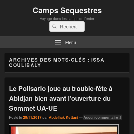
Camps Sequestres
Voyage dans les camps de l'enfer
Recherche :
Rechercher
Menu
ARCHIVES DES MOTS-CLÉS :
ISSA
COULIBALY
Le Polisario joue au trouble-fête à
Abidjan bien avant l’ouverture du
Sommet UA-UE
Posté le
29/11/2017
par
Abdelhak Kettani
—
Aucun commentaire ↓