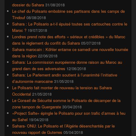
dossier du Sahara
31/08/2018
Le chef du Polisario embobine ses partisans dans les camps de
Tindouf
08/08/2018
Sahara : Le Polisario a-t-il épuisé toutes ses cartouches contre le
Maroc ?
19/07/2018
Londres prend note des efforts « sérieux et crédibles » du Maroc
dans le règlement du conflit du Sahara
05/07/2018
Sahara marocain : Köhler entame ce samedi une nouvelle tournée
dans la région
22/06/2018
Sahara: La commission européenne donne raison au Maroc au
grand dam de ses adversaires
12/06/2018
Sahara: Le Parlement andin soutient à l’unanimité l’initiative
d’autonomie marocaine
31/05/2018
Le Polisario fait monter de nouveau la tension au Sahara
Occidental
21/05/2018
Le Conseil de Sécurité somme le Polisario de décamper de la
zone tampon de Guergarate
30/04/2018
«Project Safte» épingle le Polisario pour son trafic d’armes à feu
au Sahel
19/04/2018
Sahara- ONU: Le Polisario et l’Algérie désenchantés par le
nouveau rapport de Guterres
05/04/2018