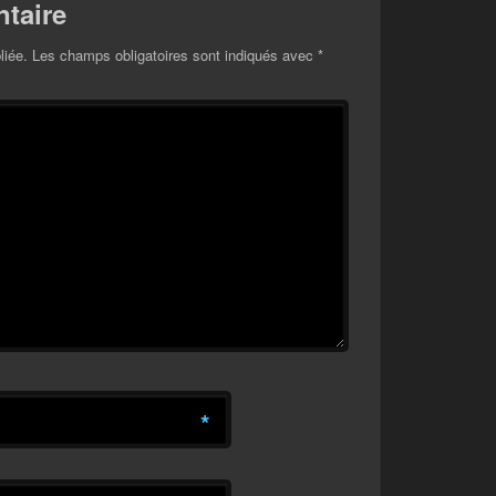
taire
liée.
Les champs obligatoires sont indiqués avec
*
*