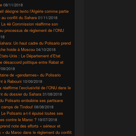
e
08/11/2018
il désigne texto l’Algérie comme partie
 au conflit du Sahara
01/11/2018
: La 4è Commission réaffirme son
 au processus de règlement de l’ONU
018
ahara: Un haut cadre du Polisario prend
che froide à Moscou
04/10/2018
tats-Unis : Le Département d’Etat
le désaccord politique entre Rabat et
/09/2018
taine de «gendarmes» du Polisario
nt à Rabouni
10/09/2018
s réaffirme l’exclusivité de l’ONU dans le
nt du dossier du Sahara
31/08/2018
du Polisario embobine ses partisans
s camps de Tindouf
08/08/2018
 Le Polisario a-t-il épuisé toutes ses
es contre le Maroc ?
19/07/2018
prend note des efforts « sérieux et
s » du Maroc dans le règlement du conflit