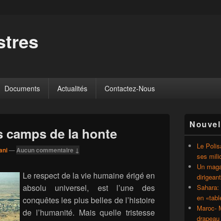
tres
Documents
Actualités
Contactez-Nous
Zone
Nouvel
principale
s camps de la honte
de
widget
Le Polis
ani
—
Aucun commentaire ↓
pour
ses mili
la
Un magaz
barre
Le respect de la vie humaine érigé en
dirigean
latérale
absolu universel, est l’une des
Sahara: 
en «tab
conquêtes les plus belles de l’histoire
Maroc- M
de l’humanité. Mais quelle tristesse
drapeau