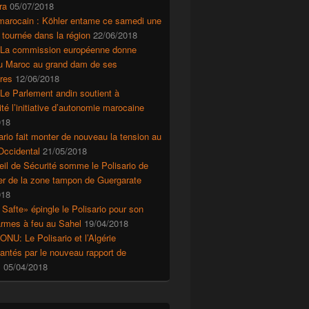
ra
05/07/2018
marocain : Köhler entame ce samedi une
 tournée dans la région
22/06/2018
 La commission européenne donne
au Maroc au grand dam de ses
res
12/06/2018
Le Parlement andin soutient à
ité l’initiative d’autonomie marocaine
018
ario fait monter de nouveau la tension au
Occidental
21/05/2018
il de Sécurité somme le Polisario de
r de la zone tampon de Guergarate
018
 Safte» épingle le Polisario pour son
’armes à feu au Sahel
19/04/2018
ONU: Le Polisario et l’Algérie
ntés par le nouveau rapport de
s
05/04/2018