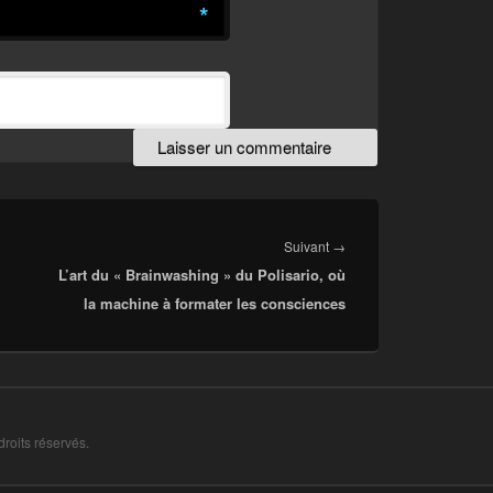
*
Article
Suivant
→
L’art du « Brainwashing » du Polisario, où
suivant :
la machine à formater les consciences
droits réservés.