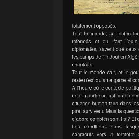
totalement opposés.
Tout le monde, au moins tou
informés et qui font l’opini
diplomates, savent que ceux 
les camps de Tindouf en Algér
chantage.
Tout le monde sait, et le gou
reste n’est qu’amalgame et co
A l’heure où le contexte politi
une importance qui prédomine,
situation humanitaire dans le
pire, survivent. Mais la quest
d’abord combien sont-ils ? Et q
Les conditions dans lesque
sahraouis vers le territoir