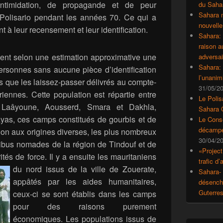
’intimidation, de propagande et de peur
du Saha
Sahara 
e Polisario pendant les années 70. Ce qui a
nouvelle
 à leur recensement et leur identification.
Sahara:
raison 
nt selon une estimation approximative une
adversai
Sahara: 
ersonnes sans aucune pièce d’identification
l’unanim
 que les laissez-passer délivrés au compte-
31/05/2
riennes. Cette population est répartie entre
Le Polis
 Laâyoune, Aousserd, Smara et Dakhla,
Sahara 
as, ces camps constitués de gourbis et de
Le Conse
décampe
ion aux origines diverses, les plus nombreux
30/04/2
tribus nomades de la région de Tindouf et de
«Project
ités de force.
Il y a ensuite les mauritaniens
trafic d
du nord issus de la ville de Zouerate,
Sahara- 
appâtés par les aides humanitaires,
désencha
Guterre
ceux-ci se sont établis dans les camps
pour des raisons purement
économiques. Les populations issus de