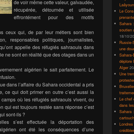
de voir même cette valeur, galvaudée,
Laâyoun
récupérée, détournée et utilisée
Le Conse
effrontément pour des motifs
prenante
Sahara 
soutien
s ceux qui, de par leur métiers sont bien
18/10/2
on, responsables politiques, journalistes,
Russie-S
qu’ont appelle des réfugiés sahraouis dans
une dou
ie ne sont en réalité que des otages dans un
Sahara-E
déplore 
Alger
20
vernement algérien le sait parfaitement. Le
Une tren
nfusion.
proteste
que dans l’affaire du Sahara occidental a pris
Bruxelle
 ce qui doit primer en outre c’est aussi la
traiteme
s camps où les réfugiés sahraouis vivent, ou
Le chef 
dans le
ion qui est toujours restée sans réponse c’est
Sahara :
ui sont-ils ?
cartouch
lles s’est effectuée la déportation des
Londres 
e algérien ont été les conséquences d’une
crédible