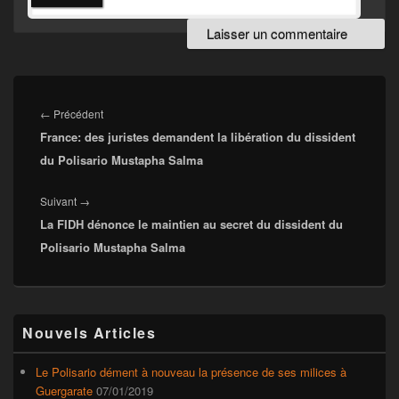
Navigation
de
Article
←
Précédent
l’article
France: des juristes demandent la libération du dissident
précédent :
du Polisario Mustapha Salma
Article
Suivant
→
La FIDH dénonce le maintien au secret du dissident du
suivant :
Polisario Mustapha Salma
Zone
Nouvels Articles
principale
de
widget
Le Polisario dément à nouveau la présence de ses milices à
pour
Guergarate
07/01/2019