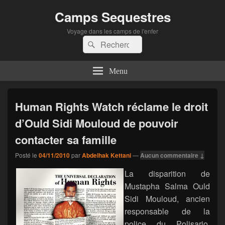
Camps Sequestres
Voyage dans les camps de l'enfer
Recherche :
Rechercher
Menu
Human Rights Watch réclame le droit
d’Ould Sidi Mouloud de pouvoir
contacter sa famille
Posté le
04/11/2010
par
Abdelhak Kettani
—
Aucun commentaire ↓
La disparition de
Mustapha Salma Ould
Sidi Mouloud, ancien
responsable de la
police du Polisario,