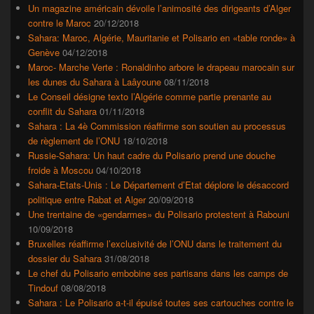
la
Un magazine américain dévoile l’animosité des dirigeants d’Alger
barre
contre le Maroc
20/12/2018
latérale
Sahara: Maroc, Algérie, Mauritanie et Polisario en «table ronde» à
Genève
04/12/2018
Maroc- Marche Verte : Ronaldinho arbore le drapeau marocain sur
les dunes du Sahara à Laâyoune
08/11/2018
Le Conseil désigne texto l’Algérie comme partie prenante au
conflit du Sahara
01/11/2018
Sahara : La 4è Commission réaffirme son soutien au processus
de règlement de l’ONU
18/10/2018
Russie-Sahara: Un haut cadre du Polisario prend une douche
froide à Moscou
04/10/2018
Sahara-Etats-Unis : Le Département d’Etat déplore le désaccord
politique entre Rabat et Alger
20/09/2018
Une trentaine de «gendarmes» du Polisario protestent à Rabouni
10/09/2018
Bruxelles réaffirme l’exclusivité de l’ONU dans le traitement du
dossier du Sahara
31/08/2018
Le chef du Polisario embobine ses partisans dans les camps de
Tindouf
08/08/2018
Sahara : Le Polisario a-t-il épuisé toutes ses cartouches contre le