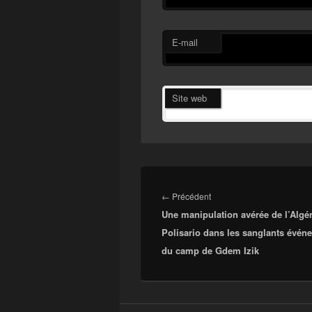
E-mail
Site web
Navigation
de
Article
←
Précédent
l’article
Une manipulation avérée de l’Algér
précédent :
Polisario dans les sanglants évén
du camp de Gdem Izik