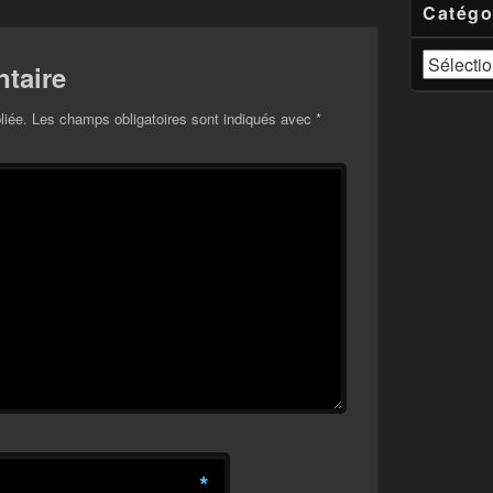
Catégo
Catégories
taire
liée.
Les champs obligatoires sont indiqués avec
*
*