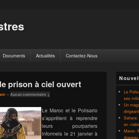
tres
Documents
Actualités
Contactez-Nous
Zone
Nouvel
principale
e prison à ciel ouvert
de
widget
Le Polis
ani
—
Aucun commentaire ↓
pour
ses mili
la
Un magaz
barre
Le Maroc et le Polisario
dirigean
latérale
s’apprêtent à reprendre
Sahara: 
en «tab
leurs pourparlers
Maroc- M
informels le 21 janvier à
drapeau