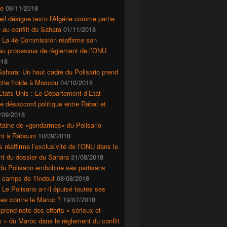
e
08/11/2018
il désigne texto l’Algérie comme partie
 au conflit du Sahara
01/11/2018
: La 4è Commission réaffirme son
 au processus de règlement de l’ONU
018
ahara: Un haut cadre du Polisario prend
che froide à Moscou
04/10/2018
tats-Unis : Le Département d’Etat
le désaccord politique entre Rabat et
/09/2018
taine de «gendarmes» du Polisario
nt à Rabouni
10/09/2018
s réaffirme l’exclusivité de l’ONU dans le
nt du dossier du Sahara
31/08/2018
du Polisario embobine ses partisans
s camps de Tindouf
08/08/2018
 Le Polisario a-t-il épuisé toutes ses
es contre le Maroc ?
19/07/2018
prend note des efforts « sérieux et
s » du Maroc dans le règlement du conflit