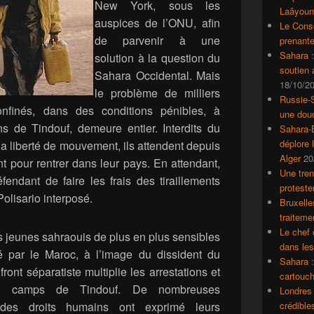
New York, sous les
Laâyoun
auspices de l’ONU, afin
Le Conse
de parvenir à une
prenante
Sahara 
solution à la question du
soutien
Sahara Occidental. Mais
18/10/2
le problème de milliers
Russie-S
onfinés, dans des conditions pénibles, à
une dou
ns de Tindouf, demeure entier. Interdits du
Sahara-E
déplore 
à la liberté de mouvement, ils attendent depuis
Alger
20
 pour rentrer dans leur pays. En attendant,
Une tren
fendant de faire les frais des tiraillements
proteste
Polisario interposé.
Bruxelle
traiteme
Le chef 
s jeunes sahraouis de plus en plus sensibles
dans le
 par le Maroc, à l’image du dissident du
Sahara :
ront séparatiste multiplie les arrestations et
cartouch
les camps de Tindouf. De nombreuses
Londres 
 des droits humains ont exprimé leurs
crédible