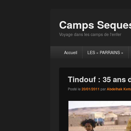
Camps Seques
Voyage dans les camps de l'enfer
Menu
Accueil
LES « PARRAINS »
principal
Tindouf : 35 ans d
Posté le
20/01/2011
par
Abdelhak Kett