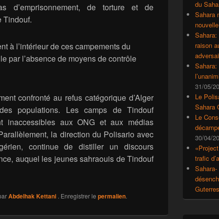
du Saha
as d’emprisonnement, de torture et de
Sahara 
e Tindouf.
nouvelle
Sahara:
ent à l’intérieur de ces campements du
raison 
adversai
icile par l’absence de moyens de contrôle
Sahara: 
l’unanim
31/05/2
nt confronté au refus catégorique d’Alger
Le Polis
Sahara 
 des populations. Les camps de Tindouf
Le Conse
nt inaccessibles aux ONG et aux médias
décampe
arallèlement, la direction du Polisario avec
30/04/2
gérien, continue de distiller un discours
«Project
nce, auquel les jeunes sahraouis de Tindouf
trafic d
Sahara- 
désencha
Guterre
par
Abdelhak Kettani
. Enregistrer le
permalien
.