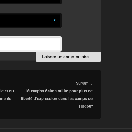
*
Article
Suivant
→
ie et du
Mustapha Salma milite pour plus de
suivant :
ements
liberté d’expression dans les camps de
Tindouf