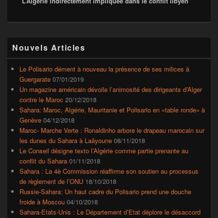
L’Algérie indirectement impliquée dans le conflit libyen
suivant :
Zone
Nouvels Articles
principale
de
widget
Le Polisario dément à nouveau la présence de ses milices à
pour
Guergarate
07/01/2019
la
Un magazine américain dévoile l’animosité des dirigeants d’Alger
barre
contre le Maroc
20/12/2018
latérale
Sahara: Maroc, Algérie, Mauritanie et Polisario en «table ronde» à
Genève
04/12/2018
Maroc- Marche Verte : Ronaldinho arbore le drapeau marocain sur
les dunes du Sahara à Laâyoune
08/11/2018
Le Conseil désigne texto l’Algérie comme partie prenante au
conflit du Sahara
01/11/2018
Sahara : La 4è Commission réaffirme son soutien au processus
de règlement de l’ONU
18/10/2018
Russie-Sahara: Un haut cadre du Polisario prend une douche
froide à Moscou
04/10/2018
Sahara-Etats-Unis : Le Département d’Etat déplore le désaccord