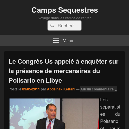
Camps Sequestres
Voyage dans les camps de l'enfer
Recherche :
Rechercher
Menu
Le Congrès Us appelé à enquêter sur
la présence de mercenaires du
Polisario en Libye
Posté le
09/05/2011
par
Abdelhak Kettani
—
Aucun commentaire ↓
Les
séparatist
es du
Polisario
et leurs