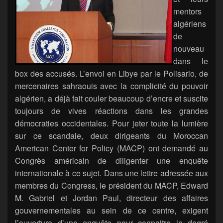
mentors
algériens
de
nouveau
dans le
box des accusés. L’envoi en Libye par le Polisario, de
mercenaires sahraouis avec la complicité du pouvoir
algérien, a déjà fait couler beaucoup d’encre et suscite
toujours de vives réactions dans les grandes
démocraties occidentales. Pour jeter toute la lumière
sur ce scandale, deux dirigeants du Moroccan
American Center for Policy (MACP) ont demandé au
Congrès américain de diligenter une enquête
internationale à ce sujet. Dans une lettre adressée aux
membres du Congress, le président du MACP, Edward
M. Gabriel et Jordan Paul, directeur des affaires
gouvernementales au sein de ce centre, exigent
l’ouverture d’une enquête pour connaitre le degré