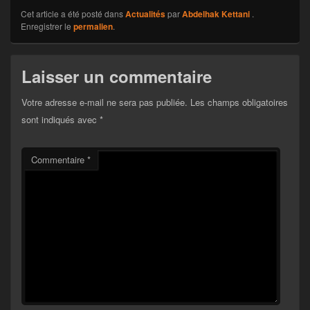
Cet article a été posté dans
Actualités
par
Abdelhak Kettani
.
Enregistrer le
permalien
.
Laisser un commentaire
Votre adresse e-mail ne sera pas publiée.
Les champs obligatoires
sont indiqués avec
*
Commentaire
*