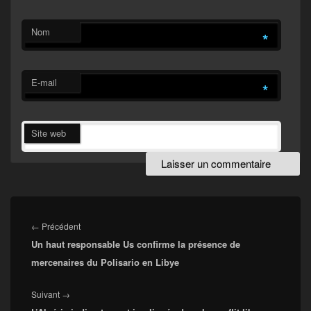
Nom
*
E-mail
*
Site web
Navigation
de
Article
←
Précédent
l’article
Un haut responsable Us confirme la présence de
précédent :
mercenaires du Polisario en Libye
Article
Suivant
→