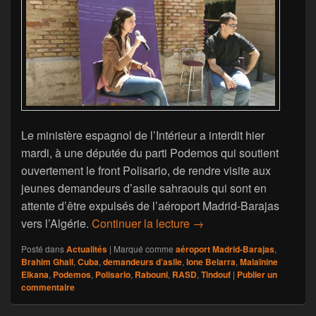
Le ministère espagnol de l’Intérieur a interdit hier
mardi, à une députée du parti Podemos qui soutient
ouvertement le front Polisario, de rendre visite aux
jeunes demandeurs d’asile sahraouis qui sont en
attente d’être expulsés de l’aéroport Madrid-Barajas
Une députée espagnole in
vers l’Algérie.
Continuer la lecture
→
Posté dans
Actualités
|
Marqué comme
aéroport Madrid-Barajas
,
Brahim Ghali
,
Cuba
,
demandeurs d’asile
,
Ione Belarra
,
Malaïnine
Elkana
,
Podemos
,
Polisario
,
Rabouni
,
RASD
,
Tindouf
|
Publier un
commentaire