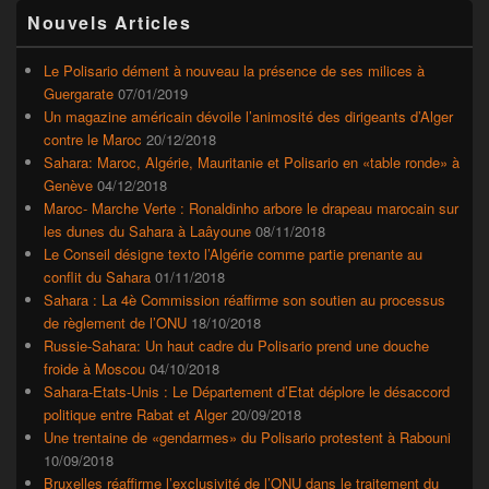
Zone
Nouvels Articles
principale
de
widget
Le Polisario dément à nouveau la présence de ses milices à
pour
Guergarate
07/01/2019
la
Un magazine américain dévoile l’animosité des dirigeants d’Alger
barre
contre le Maroc
20/12/2018
latérale
Sahara: Maroc, Algérie, Mauritanie et Polisario en «table ronde» à
Genève
04/12/2018
Maroc- Marche Verte : Ronaldinho arbore le drapeau marocain sur
les dunes du Sahara à Laâyoune
08/11/2018
Le Conseil désigne texto l’Algérie comme partie prenante au
conflit du Sahara
01/11/2018
Sahara : La 4è Commission réaffirme son soutien au processus
de règlement de l’ONU
18/10/2018
Russie-Sahara: Un haut cadre du Polisario prend une douche
froide à Moscou
04/10/2018
Sahara-Etats-Unis : Le Département d’Etat déplore le désaccord
politique entre Rabat et Alger
20/09/2018
Une trentaine de «gendarmes» du Polisario protestent à Rabouni
10/09/2018
Bruxelles réaffirme l’exclusivité de l’ONU dans le traitement du