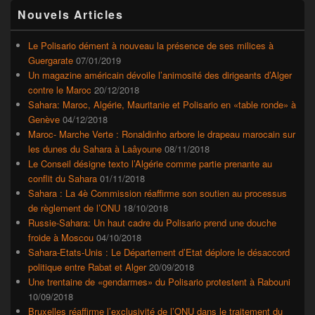
Zone
Nouvels Articles
principale
de
widget
Le Polisario dément à nouveau la présence de ses milices à
pour
Guergarate
07/01/2019
la
Un magazine américain dévoile l’animosité des dirigeants d’Alger
barre
contre le Maroc
20/12/2018
latérale
Sahara: Maroc, Algérie, Mauritanie et Polisario en «table ronde» à
Genève
04/12/2018
Maroc- Marche Verte : Ronaldinho arbore le drapeau marocain sur
les dunes du Sahara à Laâyoune
08/11/2018
Le Conseil désigne texto l’Algérie comme partie prenante au
conflit du Sahara
01/11/2018
Sahara : La 4è Commission réaffirme son soutien au processus
de règlement de l’ONU
18/10/2018
Russie-Sahara: Un haut cadre du Polisario prend une douche
froide à Moscou
04/10/2018
Sahara-Etats-Unis : Le Département d’Etat déplore le désaccord
politique entre Rabat et Alger
20/09/2018
Une trentaine de «gendarmes» du Polisario protestent à Rabouni
10/09/2018
Bruxelles réaffirme l’exclusivité de l’ONU dans le traitement du