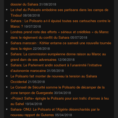
dossier du Sahara
31/08/2018
Le chef du Polisario embobine ses partisans dans les camps de
Tindouf
08/08/2018
Sahara : Le Polisario a-t-il épuisé toutes ses cartouches contre le
Maroc ?
19/07/2018
Londres prend note des efforts « sérieux et crédibles » du Maroc
dans le règlement du conflit du Sahara
05/07/2018
Sahara marocain : Köhler entame ce samedi une nouvelle tournée
dans la région
22/06/2018
Sahara: La commission européenne donne raison au Maroc au
grand dam de ses adversaires
12/06/2018
Sahara: Le Parlement andin soutient à l’unanimité l’initiative
d’autonomie marocaine
31/05/2018
Le Polisario fait monter de nouveau la tension au Sahara
Occidental
21/05/2018
Le Conseil de Sécurité somme le Polisario de décamper de la
zone tampon de Guergarate
30/04/2018
«Project Safte» épingle le Polisario pour son trafic d’armes à feu
au Sahel
19/04/2018
Sahara- ONU: Le Polisario et l’Algérie désenchantés par le
nouveau rapport de Guterres
05/04/2018