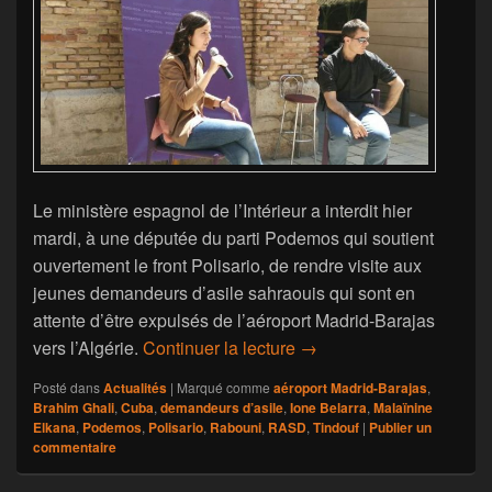
Le ministère espagnol de l’Intérieur a interdit hier
mardi, à une députée du parti Podemos qui soutient
ouvertement le front Polisario, de rendre visite aux
jeunes demandeurs d’asile sahraouis qui sont en
attente d’être expulsés de l’aéroport Madrid-Barajas
Une députée espagnole in
vers l’Algérie.
Continuer la lecture
→
Posté dans
Actualités
|
Marqué comme
aéroport Madrid-Barajas
,
Brahim Ghali
,
Cuba
,
demandeurs d’asile
,
Ione Belarra
,
Malaïnine
Elkana
,
Podemos
,
Polisario
,
Rabouni
,
RASD
,
Tindouf
|
Publier un
commentaire