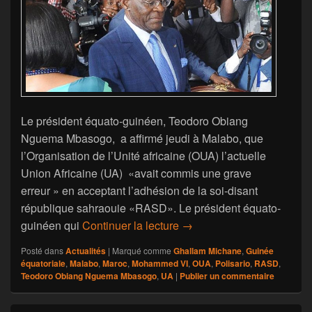
Le président équato-guinéen, Teodoro Obiang
Nguema Mbasogo, a affirmé jeudi à Malabo, que
l’Organisation de l’Unité africaine (OUA) l’actuelle
Union Africaine (UA) «avait commis une grave
erreur » en acceptant l’adhésion de la soi-disant
république sahraouie «RASD». Le président équato-
Le président équato-guiné
guinéen qui
Continuer la lecture
→
Posté dans
Actualités
|
Marqué comme
Ghallam Michane
,
Guinée
équatoriale
,
Malabo
,
Maroc
,
Mohammed VI
,
OUA
,
Polisario
,
RASD
,
Teodoro Obiang Nguema Mbasogo
,
UA
|
Publier un commentaire