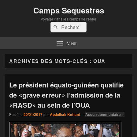
Camps Sequestres
Voyage dans les camps de l'enfer
Recherche :
Rechercher
Menu
ARCHIVES DES MOTS-CLÉS :
OUA
Le président équato-guinéen qualifie
de «grave erreur» l’admission de la
«RASD» au sein de l’OUA
Posté le
20/01/2017
par
Abdelhak Kettani
—
Aucun commentaire ↓