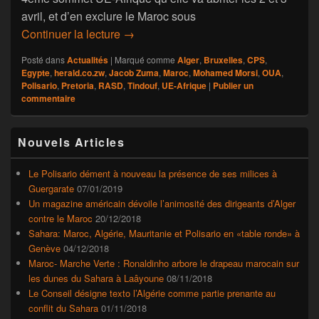
avril, et d’en exclure le Maroc sous
Cuisant échec de Pretoria et Alger av
Continuer la lecture
→
Posté dans
Actualités
|
Marqué comme
Alger
,
Bruxelles
,
CPS
,
Egypte
,
herald.co.zw
,
Jacob Zuma
,
Maroc
,
Mohamed Morsi
,
OUA
,
Polisario
,
Pretoria
,
RASD
,
Tindouf
,
UE-Afrique
|
Publier un
commentaire
Zone
Nouvels Articles
principale
de
widget
Le Polisario dément à nouveau la présence de ses milices à
pour
Guergarate
07/01/2019
la
Un magazine américain dévoile l’animosité des dirigeants d’Alger
barre
contre le Maroc
20/12/2018
latérale
Sahara: Maroc, Algérie, Mauritanie et Polisario en «table ronde» à
Genève
04/12/2018
Maroc- Marche Verte : Ronaldinho arbore le drapeau marocain sur
les dunes du Sahara à Laâyoune
08/11/2018
Le Conseil désigne texto l’Algérie comme partie prenante au
conflit du Sahara
01/11/2018