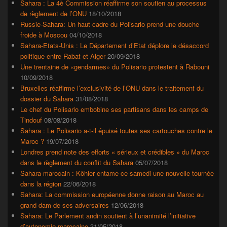
Sahara : La 4è Commission réaffirme son soutien au processus
de règlement de l’ONU
18/10/2018
Russie-Sahara: Un haut cadre du Polisario prend une douche
froide à Moscou
04/10/2018
Sahara-Etats-Unis : Le Département d’Etat déplore le désaccord
politique entre Rabat et Alger
20/09/2018
Une trentaine de «gendarmes» du Polisario protestent à Rabouni
10/09/2018
Bruxelles réaffirme l’exclusivité de l’ONU dans le traitement du
dossier du Sahara
31/08/2018
Le chef du Polisario embobine ses partisans dans les camps de
Tindouf
08/08/2018
Sahara : Le Polisario a-t-il épuisé toutes ses cartouches contre le
Maroc ?
19/07/2018
Londres prend note des efforts « sérieux et crédibles » du Maroc
dans le règlement du conflit du Sahara
05/07/2018
Sahara marocain : Köhler entame ce samedi une nouvelle tournée
dans la région
22/06/2018
Sahara: La commission européenne donne raison au Maroc au
grand dam de ses adversaires
12/06/2018
Sahara: Le Parlement andin soutient à l’unanimité l’initiative
d’autonomie marocaine
31/05/2018