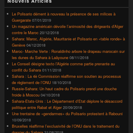
Nouvels Articles
principale
de
widget
Le Polisario dément à nouveau la présence de ses milices à
pour
Guergarate
07/01/2019
la
Un magazine américain dévoile l’animosité des dirigeants d’Alger
barre
contre le Maroc
20/12/2018
latérale
Sahara: Maroc, Algérie, Mauritanie et Polisario en «table ronde» à
Genève
04/12/2018
Maroc- Marche Verte : Ronaldinho arbore le drapeau marocain sur
les dunes du Sahara à Laâyoune
08/11/2018
Le Conseil désigne texto l’Algérie comme partie prenante au
conflit du Sahara
01/11/2018
Sahara : La 4è Commission réaffirme son soutien au processus
de règlement de l’ONU
18/10/2018
Russie-Sahara: Un haut cadre du Polisario prend une douche
froide à Moscou
04/10/2018
Sahara-Etats-Unis : Le Département d’Etat déplore le désaccord
politique entre Rabat et Alger
20/09/2018
Une trentaine de «gendarmes» du Polisario protestent à Rabouni
10/09/2018
Bruxelles réaffirme l’exclusivité de l’ONU dans le traitement du
dossier du Sahara
31/08/2018