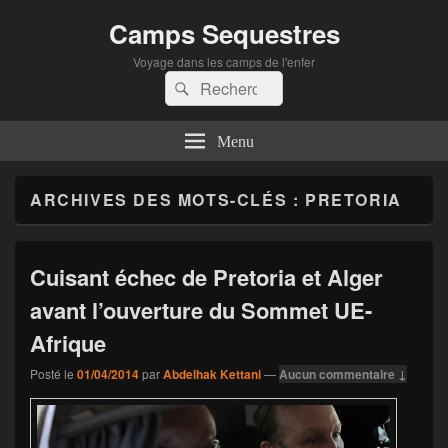
Camps Sequestres
Voyage dans les camps de l'enfer
Recherche :
Rechercher
Menu
ARCHIVES DES MOTS-CLÉS :
PRETORIA
Cuisant échec de Pretoria et Alger
avant l’ouverture du Sommet UE-
Afrique
Posté le
01/04/2014
par
Abdelhak Kettani
—
Aucun commentaire ↓