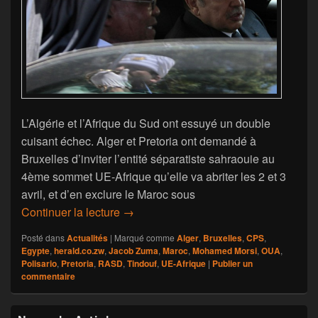
L’Algérie et l’Afrique du Sud ont essuyé un double
cuisant échec. Alger et Pretoria ont demandé à
Bruxelles d’inviter l’entité séparatiste sahraouie au
4ème sommet UE-Afrique qu’elle va abriter les 2 et 3
avril, et d’en exclure le Maroc sous
Cuisant échec de Pretoria et Alger av
Continuer la lecture
→
Posté dans
Actualités
|
Marqué comme
Alger
,
Bruxelles
,
CPS
,
Egypte
,
herald.co.zw
,
Jacob Zuma
,
Maroc
,
Mohamed Morsi
,
OUA
,
Polisario
,
Pretoria
,
RASD
,
Tindouf
,
UE-Afrique
|
Publier un
commentaire
Zone