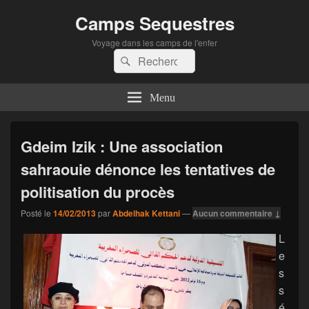
Camps Sequestres
Voyage dans les camps de l'enfer
Recherche :
Rechercher
Menu
Gdeim Izik : Une association
sahraouie dénonce les tentatives de
politisation du procès
Posté le
14/02/2013
par
Abdelhak Kettani
—
Aucun commentaire ↓
L
e
s
s
é