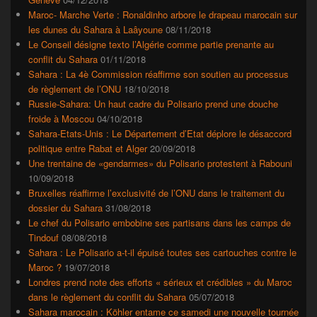
Maroc- Marche Verte : Ronaldinho arbore le drapeau marocain sur
les dunes du Sahara à Laâyoune
08/11/2018
Le Conseil désigne texto l’Algérie comme partie prenante au
conflit du Sahara
01/11/2018
Sahara : La 4è Commission réaffirme son soutien au processus
de règlement de l’ONU
18/10/2018
Russie-Sahara: Un haut cadre du Polisario prend une douche
froide à Moscou
04/10/2018
Sahara-Etats-Unis : Le Département d’Etat déplore le désaccord
politique entre Rabat et Alger
20/09/2018
Une trentaine de «gendarmes» du Polisario protestent à Rabouni
10/09/2018
Bruxelles réaffirme l’exclusivité de l’ONU dans le traitement du
dossier du Sahara
31/08/2018
Le chef du Polisario embobine ses partisans dans les camps de
Tindouf
08/08/2018
Sahara : Le Polisario a-t-il épuisé toutes ses cartouches contre le
Maroc ?
19/07/2018
Londres prend note des efforts « sérieux et crédibles » du Maroc
dans le règlement du conflit du Sahara
05/07/2018
Sahara marocain : Köhler entame ce samedi une nouvelle tournée