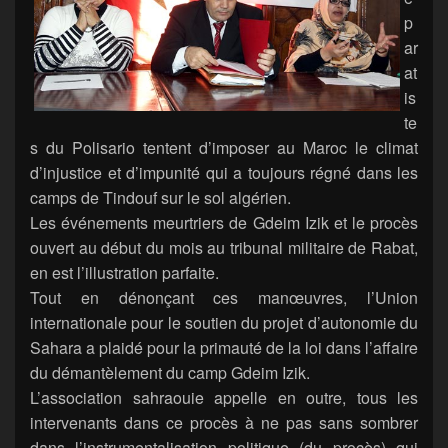
p
ar
at
is
te
s du Polisario tentent d’imposer au Maroc le climat
d’injustice et d’impunité qui a toujours régné dans les
camps de Tindouf sur le sol algérien.
Les événements meurtriers de Gdeim Izik et le procès
ouvert au début du mois au tribunal militaire de Rabat,
en est l’illustration parfaite.
Tout en dénonçant ces manœuvres, l’Union
internationale pour le soutien du projet d’autonomie du
Sahara a plaidé pour la primauté de la loi dans l’affaire
du démantèlement du camp Gdeim Izik.
L’association sahraouie appelle en outre, tous les
intervenants dans ce procès à ne pas sans sombrer
dans l’instrumentalisation politique (du procès) qui