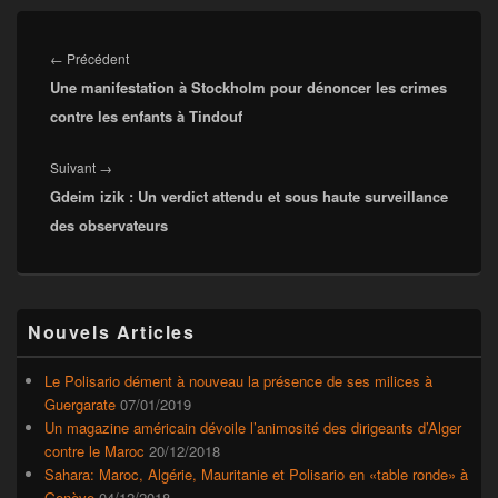
Navigation
de
Article
←
Précédent
l’article
Une manifestation à Stockholm pour dénoncer les crimes
précédent :
contre les enfants à Tindouf
Article
Suivant
→
Gdeim izik : Un verdict attendu et sous haute surveillance
suivant :
des observateurs
Zone
Nouvels Articles
principale
de
widget
Le Polisario dément à nouveau la présence de ses milices à
pour
Guergarate
07/01/2019
la
Un magazine américain dévoile l’animosité des dirigeants d’Alger
barre
contre le Maroc
20/12/2018
latérale
Sahara: Maroc, Algérie, Mauritanie et Polisario en «table ronde» à
Genève
04/12/2018