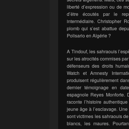
liberté d’expression ou de m
d’être écoutés par le rep
intermédiaire. Christopher R
plomb qui s’est abattue depu
Polisario en Algérie ?
A Tindouf, les sahraouis l’es
sur les atrocités commises pa
défenseurs des droits huma
Watch et Amnesty Internati
produisent régulièrement dan
dernier témoignage en date 
espagnole Reyes Monforte. 
raconte l’histoire authenti
jeune âge à l’esclavage. Une 
sont victimes les sahraouis de 
blancs, les maures. Pourtan