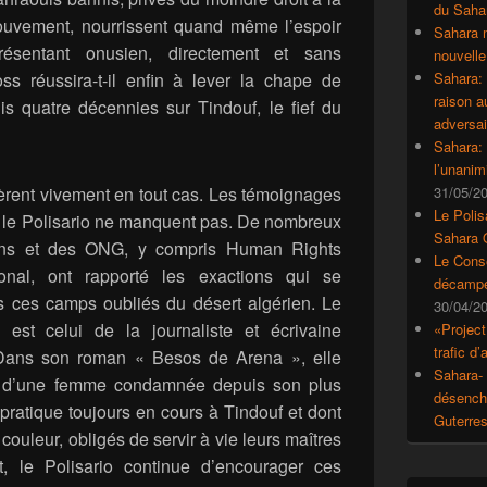
du Saha
ouvement, nourrissent quand même l’espoir
Sahara 
résentant onusien, directement et sans
nouvelle
oss réussira-t-il enfin à lever la chape de
Sahara:
raison 
is quatre décennies sur Tindouf, le fief du
adversai
Sahara: 
l’unanim
pèrent vivement en tout cas. Les témoignages
31/05/2
Le Polis
r le Polisario ne manquent pas. De nombreux
Sahara 
ins et des ONG, y compris Human Rights
Le Conse
onal, ont rapporté les exactions qui se
décampe
s ces camps oubliés du désert algérien. Le
30/04/2
est celui de la journaliste et écrivaine
«Project
trafic d
Dans son roman « Besos de Arena », elle
Sahara- 
que d’une femme condamnée depuis son plus
désencha
pratique toujours en cours à Tindouf et dont
Guterre
couleur, obligés de servir à vie leurs maîtres
t, le Polisario continue d’encourager ces