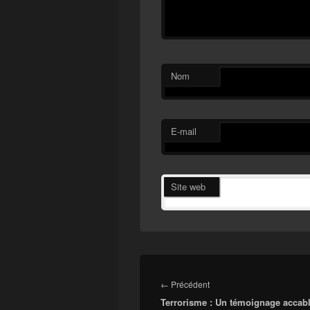
Nom
E-mail
Site web
Navigation
de
Article
←
Précédent
l’article
Terrorisme : Un témoignage accabl
précédent :