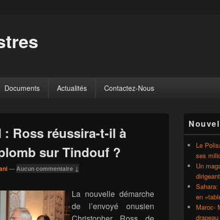
tres
Documents
Actualités
Contactez-Nous
Zone
Nouvel
principale
: Ross réussira-t-il à
de
widget
Le Polis
 plomb sur Tindouf ?
pour
ses mili
la
Un magaz
ani
—
Aucun commentaire ↓
barre
dirigean
latérale
Sahara: 
La nouvelle démarche
en «tab
de l’envoyé onusien
Maroc- M
Christopher Ross de
drapeau