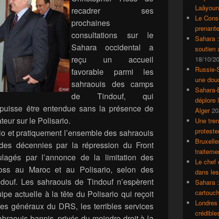
Laâyoun
recadrer ses
Le Conse
prochaines
prenante
consultations sur le
Sahara 
Sahara occidental a
soutien
reçu un accueil
18/10/2
Russie-S
favorable parmi les
une dou
sahraouis des camps
Sahara-E
de Tindouf, qui
déplore 
 puisse être entendue sans la présence de
Alger
20
teur sur le Polisario.
Une tren
proteste
rio et pratiquement l’ensemble des sahraouis
Bruxelle
des décennies par la répression du Front
traiteme
ulagés par l’annonce de la limitation des
Le chef 
ss au Maroc et au Polisario, selon des
dans le
douf. Les sahraouis de Tindouf n’espèrent
Sahara :
cartouch
ipe actuelle à la tête du Polisario qui reçoit
Londres 
des généraux du DRS, les terribles services
crédible
ahraouis bannis, privés du moindre droit à la