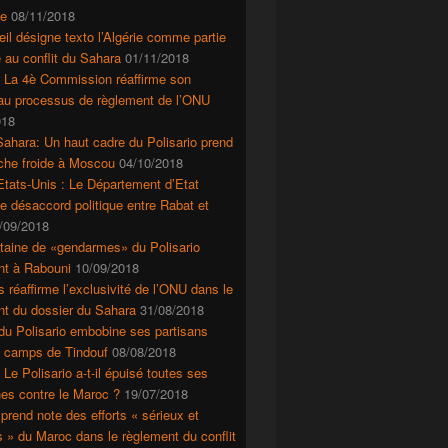
e
08/11/2018
il désigne texto l’Algérie comme partie
 au conflit du Sahara
01/11/2018
: La 4è Commission réaffirme son
 au processus de règlement de l’ONU
018
ahara: Un haut cadre du Polisario prend
che froide à Moscou
04/10/2018
tats-Unis : Le Département d’Etat
le désaccord politique entre Rabat et
/09/2018
taine de «gendarmes» du Polisario
nt à Rabouni
10/09/2018
s réaffirme l’exclusivité de l’ONU dans le
nt du dossier du Sahara
31/08/2018
du Polisario embobine ses partisans
s camps de Tindouf
08/08/2018
 Le Polisario a-t-il épuisé toutes ses
es contre le Maroc ?
19/07/2018
prend note des efforts « sérieux et
s » du Maroc dans le règlement du conflit