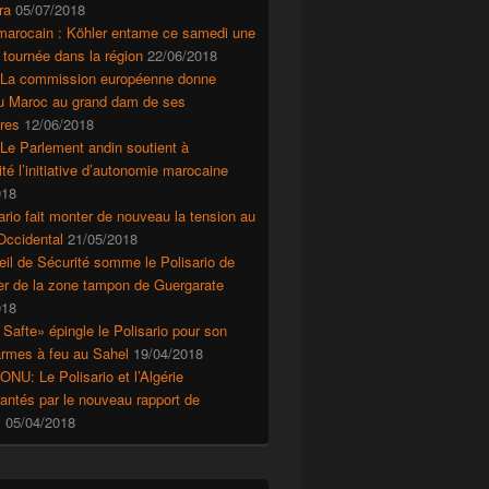
ra
05/07/2018
marocain : Köhler entame ce samedi une
 tournée dans la région
22/06/2018
 La commission européenne donne
au Maroc au grand dam de ses
res
12/06/2018
Le Parlement andin soutient à
ité l’initiative d’autonomie marocaine
018
ario fait monter de nouveau la tension au
Occidental
21/05/2018
il de Sécurité somme le Polisario de
r de la zone tampon de Guergarate
018
 Safte» épingle le Polisario pour son
’armes à feu au Sahel
19/04/2018
ONU: Le Polisario et l’Algérie
ntés par le nouveau rapport de
s
05/04/2018